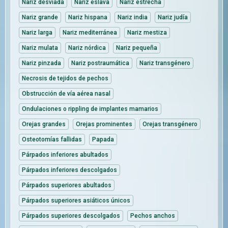
Nariz desviada
Nariz eslava
Nariz estrecha
Nariz grande
Nariz hispana
Nariz india
Nariz judía
Nariz larga
Nariz mediterránea
Nariz mestiza
Nariz mulata
Nariz nórdica
Nariz pequeña
Nariz pinzada
Nariz postraumática
Nariz transgénero
Necrosis de tejidos de pechos
Obstrucción de vía aérea nasal
Ondulaciones o rippling de implantes mamarios
Orejas grandes
Orejas prominentes
Orejas transgénero
Osteotomías fallidas
Papada
Párpados inferiores abultados
Párpados inferiores descolgados
Párpados superiores abultados
Párpados superiores asiáticos únicos
Párpados superiores descolgados
Pechos anchos