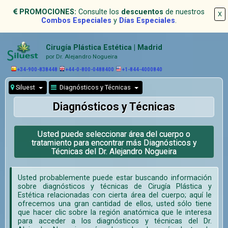
PROMOCIONES:
Consulte los
descuentos
de nuestros
X
Combos Especiales
y
Días Especiales
.
Cirugía Plástica Estética | Madrid
por Dr. Alejandro Nogueira
+34-900-838448
+44-0-800-0488400
+1-844-4000840
Siluest
Diagnósticos y Técnicas
Diagnósticos y Técnicas
Usted puede seleccionar área del cuerpo o
tratamiento para encontrar más Diagnósticos y
Técnicas del Dr. Alejandro Nogueira
Usted probablemente puede estar buscando información
sobre diagnósticos y técnicas de Cirugía Plástica y
Estética relacionadas con cierta área del cuerpo; aquí le
ofrecemos una gran cantidad de ellos, usted sólo tiene
que hacer clic sobre la región anatómica que le interesa
para acceder a los diagnósticos y técnicas del Dr.