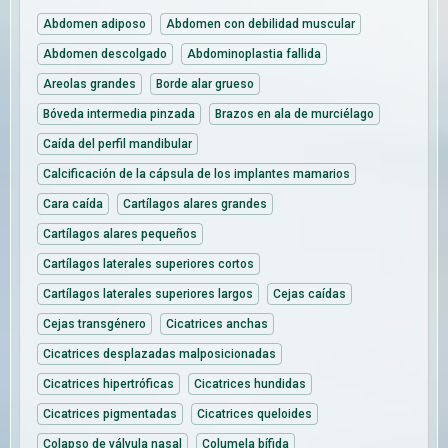
Abdomen adiposo
Abdomen con debilidad muscular
Abdomen descolgado
Abdominoplastia fallida
Areolas grandes
Borde alar grueso
Bóveda intermedia pinzada
Brazos en ala de murciélago
Caída del perfil mandibular
Calcificación de la cápsula de los implantes mamarios
Cara caída
Cartílagos alares grandes
Cartílagos alares pequeños
Cartílagos laterales superiores cortos
Cartílagos laterales superiores largos
Cejas caídas
Cejas transgénero
Cicatrices anchas
Cicatrices desplazadas malposicionadas
Cicatrices hipertróficas
Cicatrices hundidas
Cicatrices pigmentadas
Cicatrices queloides
Colapso de válvula nasal
Columela bífida