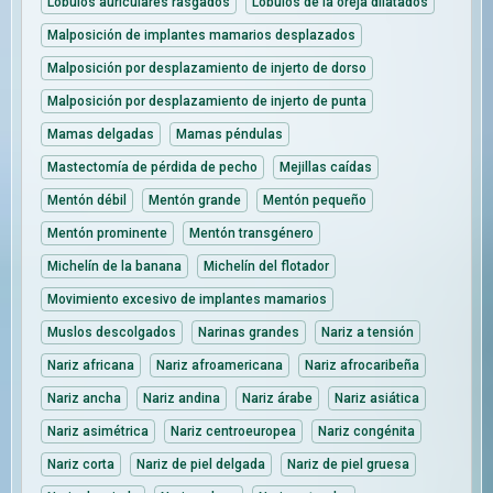
Lóbulos auriculares rasgados
Lóbulos de la oreja dilatados
Malposición de implantes mamarios desplazados
Malposición por desplazamiento de injerto de dorso
Malposición por desplazamiento de injerto de punta
Mamas delgadas
Mamas péndulas
Mastectomía de pérdida de pecho
Mejillas caídas
Mentón débil
Mentón grande
Mentón pequeño
Mentón prominente
Mentón transgénero
Michelín de la banana
Michelín del flotador
Movimiento excesivo de implantes mamarios
Muslos descolgados
Narinas grandes
Nariz a tensión
Nariz africana
Nariz afroamericana
Nariz afrocaribeña
Nariz ancha
Nariz andina
Nariz árabe
Nariz asiática
Nariz asimétrica
Nariz centroeuropea
Nariz congénita
Nariz corta
Nariz de piel delgada
Nariz de piel gruesa