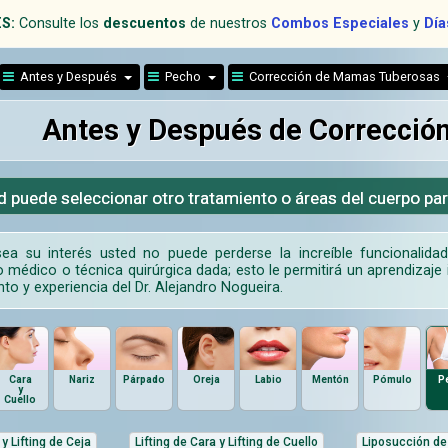
S:
Consulte los
descuentos
de nuestros
Combos Especiales
y
Día
Antes y Después
Pecho
Corrección de Mamas Tuberosas
Antes y Después de Correcci
d puede seleccionar otro tratamiento o áreas del cuerpo pa
ea su interés usted no puede perderse la increíble funcionalida
 médico o técnica quirúrgica dada; esto le permitirá un aprendizaje i
to y experiencia del Dr. Alejandro Nogueira.
Cara
Nariz
Párpado
Oreja
Labio
Mentón
Pómulo
P
y
Cuello
 y Lifting de Ceja
Lifting de Cara y Lifting de Cuello
Liposucción de 