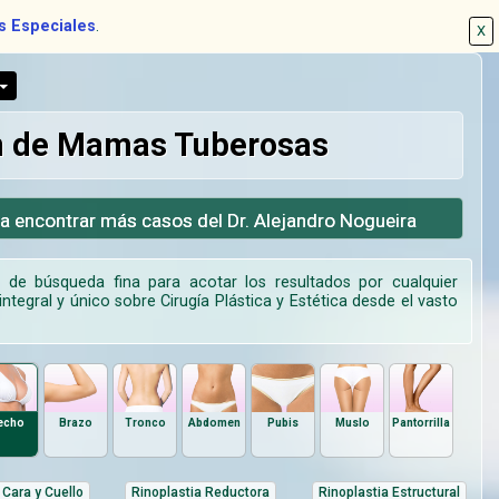
s Especiales
.
X
ón de Mamas Tuberosas
ra encontrar más casos del Dr. Alejandro Nogueira
d de búsqueda fina para acotar los resultados por cualquier
ntegral y único sobre Cirugía Plástica y Estética desde el vasto
echo
Brazo
Tronco
Abdomen
Pubis
Muslo
Pantorrilla
Cara y Cuello
Rinoplastia Reductora
Rinoplastia Estructural