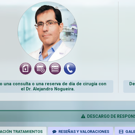
←ANTERIOR
SIGUIENTE→
1
2
3
4
5
 una consulta o una reserva de día de cirugía con
De
el Dr. Alejandro Nogueira.
DESCARGO DE RESPONS
ACIÓN TRATAMIENTOS
RESEÑAS Y VALORACIONES
GALE