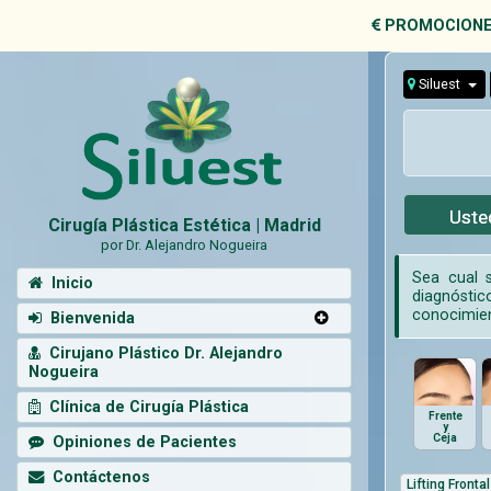
PROMOCIONE
Siluest
Uste
Cirugía Plástica Estética | Madrid
por Dr. Alejandro Nogueira
Sea cual s
Inicio
diagnóstico
conocimien
Bienvenida
Cirujano Plástico Dr. Alejandro
Nogueira
Clínica de Cirugía Plástica
Frente
y
Ceja
Opiniones de Pacientes
Contáctenos
Lifting Frontal