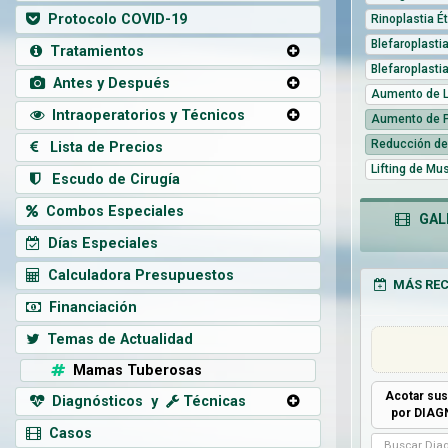
Protocolo COVID-19
Rinoplastia É
Blefaroplasti
Tratamientos
Blefaroplasti
Antes y Después
Aumento de L
Intraoperatorios y Técnicos
Aumento de 
Reducción de
Lista de Precios
Lifting de Mu
Escudo de Cirugía
Combos Especiales
GALE
Días Especiales
Calculadora Presupuestos
MÁS REC
Financiación
Temas de Actualidad
Mamas Tuberosas
Acotar sus
Diagnósticos y
Técnicas
por DIA
Casos