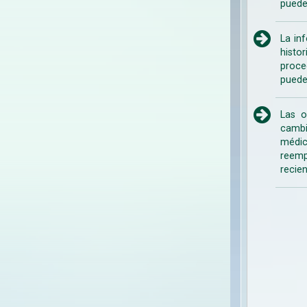
puede
La in
histo
proce
puede
Las o
cambi
médic
reemp
recien