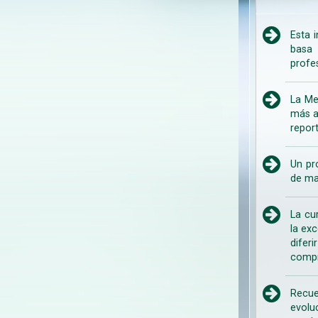
Esta 
basa 
profe
La Me
más a
repor
Un pr
de ma
La cu
la ex
difer
compr
Recue
evolu