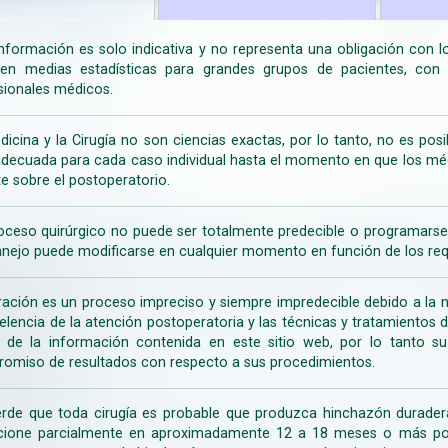
información es solo indicativa y no representa una obligación con 
en medias estadísticas para grandes grupos de pacientes, con la
sionales médicos.
dicina y la Cirugía no son ciencias exactas, por lo tanto, no es posi
decuada para cada caso individual hasta el momento en que los médi
te sobre el postoperatorio.
oceso quirúrgico no puede ser totalmente predecible o programarse 
nejo puede modificarse en cualquier momento en función de los req
ración es un proceso impreciso y siempre impredecible debido a la na
celencia de la atención postoperatoria y las técnicas y tratamientos 
ir de la información contenida en este sitio web, por lo tanto 
omiso de resultados con respecto a sus procedimientos.
rde que toda cirugía es probable que produzca hinchazón duradera
cione parcialmente en aproximadamente 12 a 18 meses o más porq