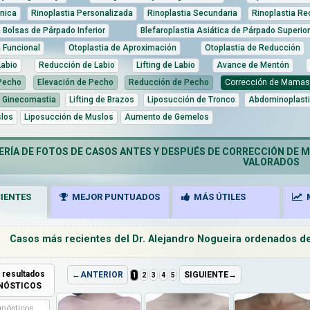
tnica
Rinoplastia Personalizada
Rinoplastia Secundaria
Rinoplastia Re
a Bolsas de Párpado Inferior
Blefaroplastia Asiática de Párpado Superior
a Funcional
Otoplastia de Aproximación
Otoplastia de Reducción
abio
Reducción de Labio
Lifting de Labio
Avance de Mentón
Pecho
Elevación de Pecho
Reducción de Pecho
Corrección de Mamas
 Ginecomastia
Lifting de Brazos
Liposucción de Tronco
Abdominoplast
slos
Liposucción de Muslos
Aumento de Gemelos
RÍA DE FOTOS DE CASOS ANTES Y DESPUÉS DE CORRECCIÓN DE 
VALORADOS
IENTES
MEJOR PUNTUADOS
MÁS ÚTILES
M
Casos más recientes del Dr. Alejandro Nogueira ordenados de 
 resultados
←ANTERIOR
SIGUIENTE→
1
2
3
4
5
GNÓSTICOS