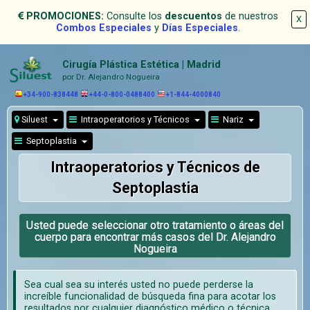
PROMOCIONES:
Consulte los
descuentos
de nuestros
X
Combos Especiales
y
Días Especiales
.
Cirugía Plástica Estética | Madrid
por Dr. Alejandro Nogueira
+34-900-838448
+44-0-800-0488400
+1-844-4000840
Siluest
Intraoperatorios y Técnicos
Nariz
Septoplastia
Intraoperatorios y Técnicos de
Septoplastia
Usted puede seleccionar otro tratamiento o áreas del
cuerpo para encontrar más casos del Dr. Alejandro
Nogueira
Sea cual sea su interés usted no puede perderse la
increíble funcionalidad de búsqueda fina para acotar los
resultados por cualquier diagnóstico médico o técnica