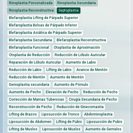
Rinoplastia Personalizada
Rinoplastia Secundaria
Rinoplastia Reconstructiva
Septoplastia
Blefaroplastia Lifting de Párpado Superior
Blefaroplastia Bolsas de Párpado Inferior
Blefaroplastia Asiática de Párpado Superior
Blefaroplastia Secundaria
Blefaroplastia Reconstructiva
Blefaroplastia Funcional
Otoplastia de Aproximación
Otoplastia de Reducción
Reducción de Lóbulo Auricular
Reparación de Lóbulo Auricular
Aumento de Labio
Reducción de Labio
Lifting de Labio
Avance de Mentón
Reducción de Mentón
Aumento de Mentón
Genioplastia secundaria
Aumento de Pómulo
Aumento de Pecho
Elevación de Pecho
Reducción de Pecho
Corrección de Mamas Tuberosas
Cirugía Secundaria de Pecho
Reconstrucción de Pecho
Reducción de Ginecomastia
Lifting de Brazos
Liposucción de Tronco
Abdominoplastia
Liposucción de Abdomen
Lifting de Pubis
Liposucción de Pubis
Lifting de Muslos
Liposucción de Muslos
Aumento de Gemelos