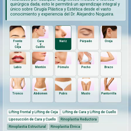
quirúrgica dada; esto le permitirá un aprendizaje integral y
único sobre Cirugía Plástica y Estética desde el vasto
conocimiento y experiencia del Dr. Alejandro Nogueira.
Frente
Cara
Nariz
Párpado
Oreja
y
y
Ceja
Cuello
Labio
Mentón
Pómulo
Pecho
Brazo
Tronco
Abdomen
Pubis
Muslo
Pantorrilla
Lifting Frontal y Lifting de Ceja
Lifting de Cara y Lifting de Cuello
Liposucción de Cara y Cuello
Rinoplastia Reductora
Rinoplastia Estructural
Rinoplastia Étnica