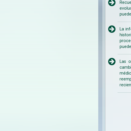
Recue
evolu
puede
La in
histo
proce
puede
Las o
cambi
médic
reemp
recien