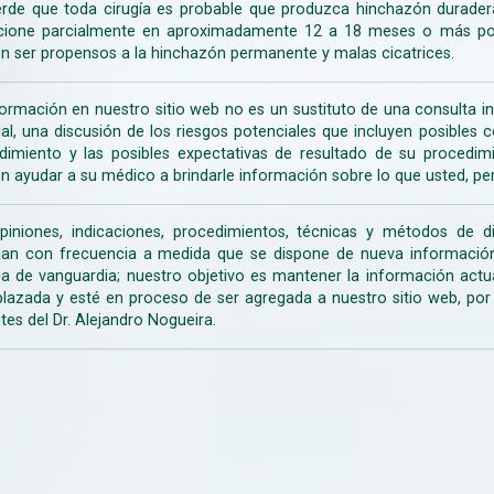
rde que toda cirugía es probable que produzca hinchazón duradera
cione parcialmente en aproximadamente 12 a 18 meses o más porq
n ser propensos a la hinchazón permanente y malas cicatrices.
formación en nuestro sitio web no es un sustituto de una consulta in
rial, una discusión de los riesgos potenciales que incluyen posible
dimiento y las posibles expectativas de resultado de su procedi
n ayudar a su médico a brindarle información sobre lo que usted, pe
piniones, indicaciones, procedimientos, técnicas y métodos de d
an con frecuencia a medida que se dispone de nueva información d
a de vanguardia; nuestro objetivo es mantener la información actua
lazada y esté en proceso de ser agregada a nuestro sitio web, po
tes del Dr. Alejandro Nogueira.