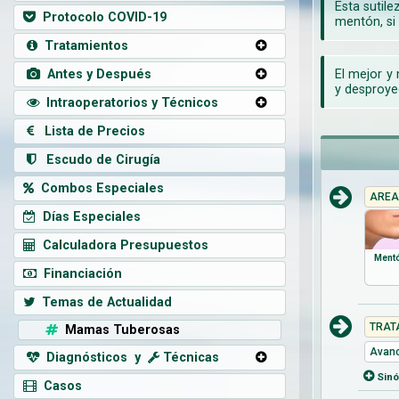
Esta sutil
Protocolo COVID-19
mentón, si 
Tratamientos
Antes y Después
El mejor y
y desproye
Intraoperatorios y Técnicos
Lista de Precios
Escudo de Cirugía
Combos Especiales
AREA
Días Especiales
Calculadora Presupuestos
Ment
Financiación
Temas de Actualidad
TRAT
Mamas Tuberosas
Avanc
Diagnósticos y
Técnicas
Sin
Casos