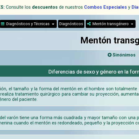
S:
Consulte los
descuentos
de nuestros
Combos Especiales
y
Día
Diagnósticos y Técnicas
Diagnósticos
Mentón transgénero
Mentón trans
Sinónimos
Diferencias de sexo y género en la fo
ión, el tamaño y la forma del mentón en el hombre son totalmente d
realiza tratamiento quirúrgico para cambiar su proyección, aumentar
énero del paciente.
del varón tiene una forma más cuadrada y mayor tamaño con una pro
menina cuando el mentón es redondeado, pequeño y la proyección corta 