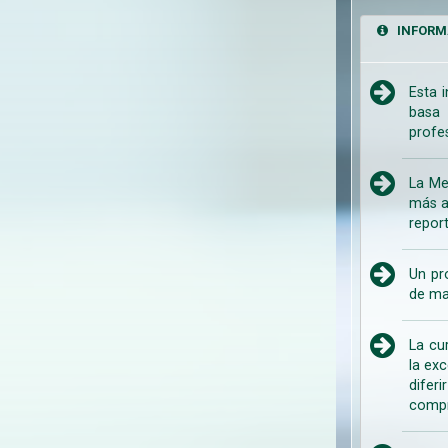
INFORM
Esta 
basa 
profe
La Me
más a
repor
Un pr
de ma
La cu
la ex
difer
compr