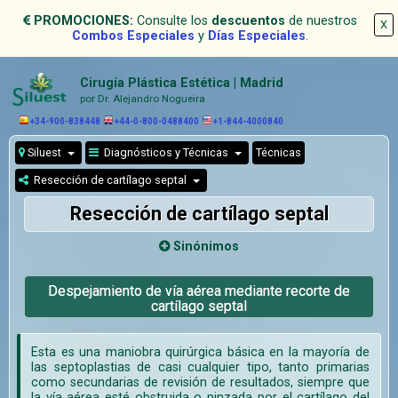
PROMOCIONES:
Consulte los
descuentos
de nuestros
X
Combos Especiales
y
Días Especiales
.
Cirugía Plástica Estética | Madrid
por Dr. Alejandro Nogueira
+34-900-838448
+44-0-800-0488400
+1-844-4000840
Siluest
Diagnósticos y Técnicas
Técnicas
Resección de cartílago septal
Resección de cartílago septal
Sinónimos
Despejamiento de vía aérea mediante recorte de
cartílago septal
Esta es una maniobra quirúrgica básica en la mayoría de
las septoplastias de casi cualquier tipo, tanto primarias
como secundarias de revisión de resultados, siempre que
la vía aérea esté obstruida o pinzada por el cartílago del