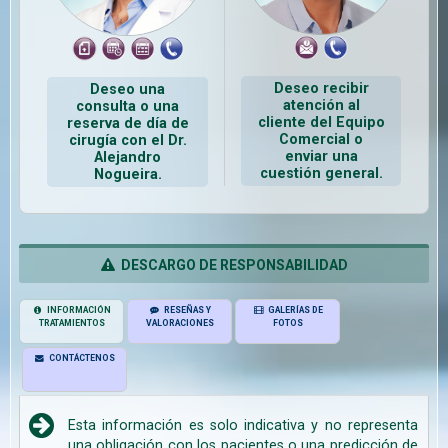
Deseo recibir
Deseo una
atención al
consulta o una
cliente del Equipo
reserva de día de
Comercial o
cirugía con el Dr.
enviar una
Alejandro
cuestión general.
Nogueira.
DESCARGO DE RESPONSABILIDAD
INFORMACIÓN
RESEÑAS Y
GALERÍAS DE
TRATAMIENTOS
VALORACIONES
FOTOS
CONTÁCTENOS
Esta información es solo indicativa y no representa
una obligación con los pacientes o una predicción de