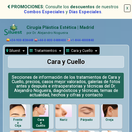
PROMOCIONES:
Consulte los
descuentos
de nuestros
X
Combos Especiales
y
Días Especiales
.
Cirugía Plástica Estética | Madrid
por Dr. Alejandro Nogueira
+34-900-838448
+44-0-800-0488400
+1-844-4000840
Siluest
Tratamientos
Cara y Cuello
Cara y Cuello
Secciones de información de los tratamientos de Cara y
Cuello, precios, casos mejor valorados, galerías de fotos
antes y después e intraoperatorias y técnicas del Dr.
Alejandro Nogueira, diagnósticos y técnicas, temas de
actualidad, hechos y cifras y contacto
Frente
Cara
Nariz
Párpado
Oreja
y
y
Ceja
Cuello