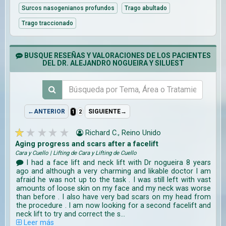
Surcos nasogenianos profundos
Trago abultado
Trago traccionado
BUSQUE RESEÑAS Y VALORACIONES DE LOS PACIENTES
DEL DR. ALEJANDRO NOGUEIRA Y SILUEST
←ANTERIOR
SIGUIENTE→
1
2
Richard C., Reino Unido
Aging progress and scars after a facelift
Cara y Cuello | Lifting de Cara y Lifting de Cuello
I had a face lift and neck lift with Dr nogueira 8 years
ago and although a very charming and likable doctor I am
afraid he was not up to the task . I was still left with vast
amounts of loose skin on my face and my neck was worse
than before . I also have very bad scars on my head from
the procedure . I am now looking for a second facelift and
neck lift to try and correct the s...
Leer más