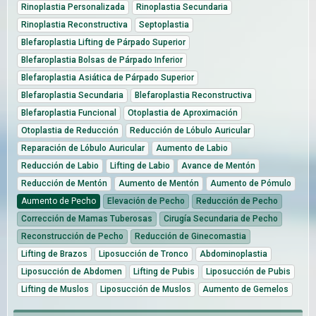
Rinoplastia Personalizada
Rinoplastia Secundaria
Rinoplastia Reconstructiva
Septoplastia
Blefaroplastia Lifting de Párpado Superior
Blefaroplastia Bolsas de Párpado Inferior
Blefaroplastia Asiática de Párpado Superior
Blefaroplastia Secundaria
Blefaroplastia Reconstructiva
Blefaroplastia Funcional
Otoplastia de Aproximación
Otoplastia de Reducción
Reducción de Lóbulo Auricular
Reparación de Lóbulo Auricular
Aumento de Labio
Reducción de Labio
Lifting de Labio
Avance de Mentón
Reducción de Mentón
Aumento de Mentón
Aumento de Pómulo
Aumento de Pecho
Elevación de Pecho
Reducción de Pecho
Corrección de Mamas Tuberosas
Cirugía Secundaria de Pecho
Reconstrucción de Pecho
Reducción de Ginecomastia
Lifting de Brazos
Liposucción de Tronco
Abdominoplastia
Liposucción de Abdomen
Lifting de Pubis
Liposucción de Pubis
Lifting de Muslos
Liposucción de Muslos
Aumento de Gemelos