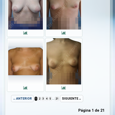
...
←ANTERIOR
SIGUIENTE→
1
2
3
4
5
21
Página 1 de 21