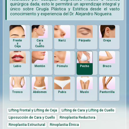
quirúrgica dada; esto le permitirá un aprendizaje integral y
único sobre Cirugía Plástica y Estética desde el vasto
conocimiento y experiencia del Dr. Alejandro Nogueira.
Frente
Cara
Nariz
Párpado
Oreja
y
y
Ceja
Cuello
Labio
Mentón
Pómulo
Pecho
Brazo
Tronco
Abdomen
Pubis
Muslo
Pantorrilla
Lifting Frontal y Lifting de Ceja
Lifting de Cara y Lifting de Cuello
Liposucción de Cara y Cuello
Rinoplastia Reductora
Rinoplastia Estructural
Rinoplastia Étnica