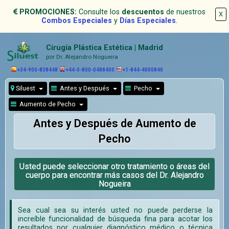
PROMOCIONES:
Consulte los
descuentos
de nuestros
X
Combos Especiales
y
Días Especiales
.
Cirugía Plástica Estética | Madrid
por Dr. Alejandro Nogueira
+34-900-838448
+44-0-800-0488400
+1-844-4000840
Siluest
Antes y Después
Pecho
Aumento de Pecho
Antes y Después de Aumento de
Pecho
Usted puede seleccionar otro tratamiento o áreas del
cuerpo para encontrar más casos del Dr. Alejandro
Nogueira
Sea cual sea su interés usted no puede perderse la
increíble funcionalidad de búsqueda fina para acotar los
resultados por cualquier diagnóstico médico o técnica