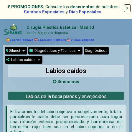
PROMOCIONES:
Consulte los
descuentos
de nuestros
X
Combos Especiales
y
Días Especiales
.
Cirugía Plástica Estética | Madrid
por Dr. Alejandro Nogueira
+34-900-838448
+44-0-800-0488400
+1-844-4000840
Siluest
Diagnósticos y Técnicas
Diagnósticos
Labios caídos
Labios caídos
Sinónimos
Labios de la boca planos y envejecidos
El tratamiento del labio objetiva o subjetivamente, total o
parcialmente caído debe ser personalizado para lograr
una rotación exterior proporcionada y harmoniosa del
bermellón rojo, bien sea en el labio superior o en el
inferior.