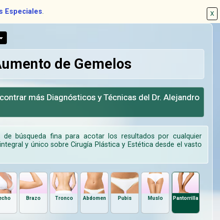
s Especiales
.
X
 Aumento de Gemelos
contrar más Diagnósticos y Técnicas del Dr. Alejandro
d de búsqueda fina para acotar los resultados por cualquier
ntegral y único sobre Cirugía Plástica y Estética desde el vasto
echo
Brazo
Tronco
Abdomen
Pubis
Muslo
Pantorrilla