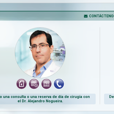
CONTÁCTENO
 una consulta o una reserva de día de cirugía con
De
el Dr. Alejandro Nogueira.