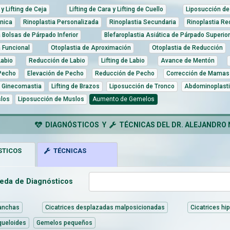
 y Lifting de Ceja
Lifting de Cara y Lifting de Cuello
Liposucción de 
tnica
Rinoplastia Personalizada
Rinoplastia Secundaria
Rinoplastia Re
a Bolsas de Párpado Inferior
Blefaroplastia Asiática de Párpado Superior
a Funcional
Otoplastia de Aproximación
Otoplastia de Reducción
abio
Reducción de Labio
Lifting de Labio
Avance de Mentón
Pecho
Elevación de Pecho
Reducción de Pecho
Corrección de Mamas
 Ginecomastia
Lifting de Brazos
Liposucción de Tronco
Abdominoplast
slos
Liposucción de Muslos
Aumento de Gemelos
DIAGNÓSTICOS Y
TÉCNICAS DEL DR. ALEJANDRO
TICOS
TÉCNICAS
eda de Diagnósticos
 anchas
Cicatrices desplazadas malposicionadas
Cicatrices hip
queloides
Gemelos pequeños