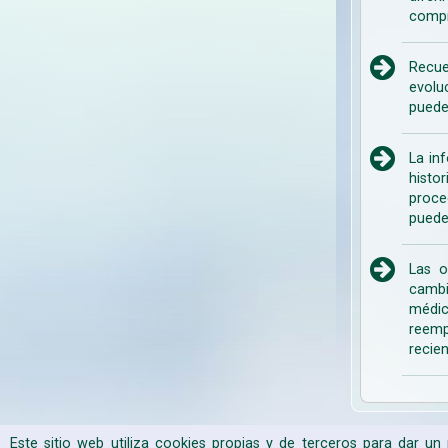
compr
Recue
evolu
puede
La in
histo
proce
puede
Las o
cambi
médic
reemp
recien
Este sitio web utiliza cookies propias y de terceros para dar u