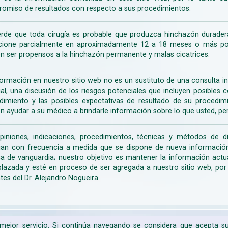
omiso de resultados con respecto a sus procedimientos.
rde que toda cirugía es probable que produzca hinchazón duradera
cione parcialmente en aproximadamente 12 a 18 meses o más porq
n ser propensos a la hinchazón permanente y malas cicatrices.
formación en nuestro sitio web no es un sustituto de una consulta in
rial, una discusión de los riesgos potenciales que incluyen posible
dimiento y las posibles expectativas de resultado de su procedi
n ayudar a su médico a brindarle información sobre lo que usted, pe
piniones, indicaciones, procedimientos, técnicas y métodos de d
an con frecuencia a medida que se dispone de nueva información d
a de vanguardia; nuestro objetivo es mantener la información actua
lazada y esté en proceso de ser agregada a nuestro sitio web, po
tes del Dr. Alejandro Nogueira.
n mejor servicio. Si continúa navegando se considera que acepta 