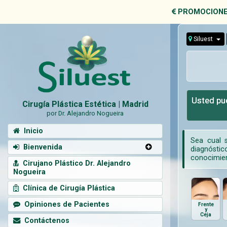
PROMOCIONE
Siluest
Usted pue
Cirugía Plástica Estética | Madrid
por Dr. Alejandro Nogueira
Inicio
Sea cual s
Bienvenida
diagnóstico
conocimien
Cirujano Plástico Dr. Alejandro
Nogueira
Clínica de Cirugía Plástica
Opiniones de Pacientes
Frente
y
Ceja
Contáctenos