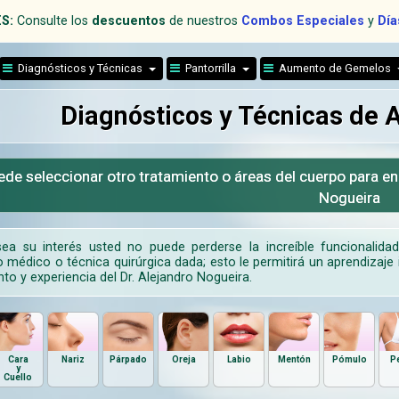
S:
Consulte los
descuentos
de nuestros
Combos Especiales
y
Día
Diagnósticos y Técnicas
Pantorrilla
Aumento de Gemelos
Diagnósticos y Técnicas de
de seleccionar otro tratamiento o áreas del cuerpo para en
Nogueira
ea su interés usted no puede perderse la increíble funcionalida
 médico o técnica quirúrgica dada; esto le permitirá un aprendizaje i
to y experiencia del Dr. Alejandro Nogueira.
Cara
Nariz
Párpado
Oreja
Labio
Mentón
Pómulo
P
y
Cuello