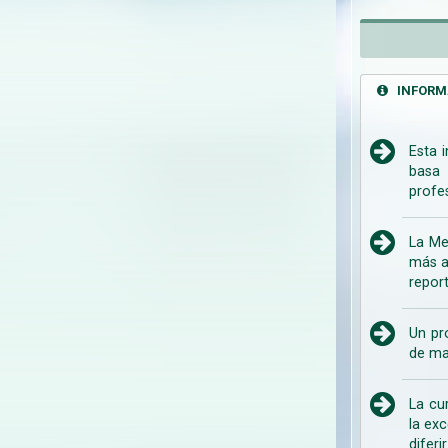
INFORM
Esta 
basa 
profe
La Me
más a
repor
Un pr
de ma
La cu
la ex
difer