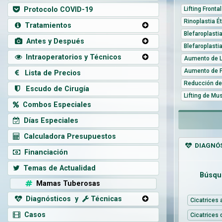
Protocolo COVID-19
Lifting Frontal
Rinoplastia É
Tratamientos
Blefaroplasti
Antes y Después
Blefaroplasti
Intraoperatorios y Técnicos
Aumento de L
Aumento de 
Lista de Precios
Reducción de
Escudo de Cirugía
Lifting de Mu
Combos Especiales
Días Especiales
Calculadora Presupuestos
DIAGNÓS
Financiación
Temas de Actualidad
Búsqu
Mamas Tuberosas
Diagnósticos y
Técnicas
Cicatrices
Casos
Cicatrices 