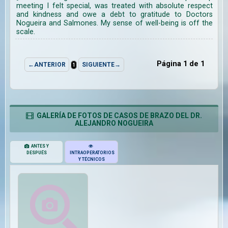
meeting I felt special, was treated with absolute respect
and kindness and owe a debt to gratitude to Doctors
Nogueira and Salmones. My sense of well-being is off the
scale.
Página 1 de 1
←ANTERIOR
SIGUIENTE→
1
GALERÍA DE FOTOS DE CASOS DE BRAZO DEL DR.
ALEJANDRO NOGUEIRA
ANTES Y
DESPUÉS
INTRAOPERATORIOS
Y TÉCNICOS