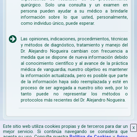
quirúrgico. Solo una consulta y un examen en
persona pueden ayudar a su médico a brindarle
información sobre lo que usted, personalmente,
como individuo único, puede esperar.
Las opiniones, indicaciones, procedimientos, técnicas
y métodos de diagnóstico, tratamiento y manejo del
Dr. Alejandro Nogueira cambian con frecuencia a
medida que se dispone de nueva información debido
al conocimiento científico y al avance de la práctica
médica de vanguardia; nuestro objetivo es mantener
la información actualizada, pero es posible que parte
de la información haya sido reemplazada y esté en
proceso de ser agregada a nuestro sitio web, por lo
tanto puede no representar los métodos o
protocolos más recientes del Dr. Alejandro Nogueira.
Este sitio web utiliza cookies propias y de terceros para dar un
X
Mapa Web
|
Aviso Legal
|
Política de Cookies
|
2026 CPyESAP
mejor servicio. Si continúa navegando se considera que
acepta su uso. Consulte nuestra
Política de Cookies
y
Aviso