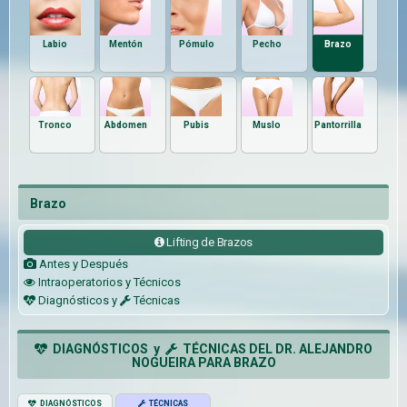
Labio
Mentón
Pómulo
Pecho
Brazo
Tronco
Abdomen
Pubis
Muslo
Pantorrilla
Brazo
Lifting de Brazos
Antes y Después
Intraoperatorios y Técnicos
Diagnósticos y
Técnicas
DIAGNÓSTICOS y
TÉCNICAS DEL DR. ALEJANDRO
NOGUEIRA PARA BRAZO
DIAGNÓSTICOS
TÉCNICAS