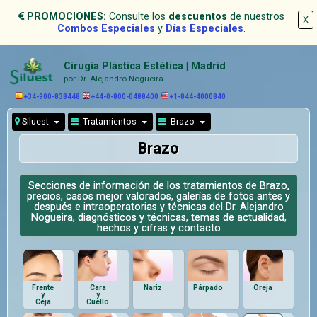
PROMOCIONES:
Consulte los
descuentos
de nuestros
X
Combos Especiales
y
Días Especiales
.
Cirugía Plástica Estética | Madrid
por Dr. Alejandro Nogueira
+34-900-838448
+44-0-800-0488400
+1-844-4000840
Siluest
Tratamientos
Brazo
Brazo
Secciones de información de los tratamientos de Brazo,
precios, casos mejor valorados, galerías de fotos antes y
después e intraoperatorias y técnicas del Dr. Alejandro
Nogueira, diagnósticos y técnicas, temas de actualidad,
hechos y cifras y contacto
Frente
Cara
Nariz
Párpado
Oreja
y
y
Ceja
Cuello