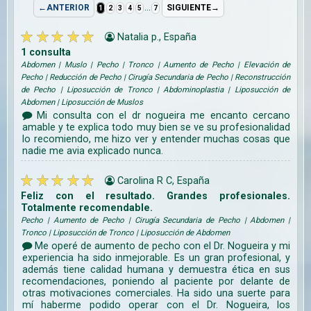
...
←ANTERIOR
SIGUIENTE→
1
2
3
4
5
7
Natalia p., España
1 consulta
Abdomen | Muslo | Pecho | Tronco | Aumento de Pecho | Elevación de
Pecho | Reducción de Pecho | Cirugía Secundaria de Pecho | Reconstrucción
de Pecho | Liposucción de Tronco | Abdominoplastia | Liposucción de
Abdomen | Liposucción de Muslos
Mi consulta con el dr nogueira me encanto cercano
amable y te explica todo muy bien se ve su profesionalidad
lo recomiendo, me hizo ver y entender muchas cosas que
nadie me avia explicado nunca.
Carolina R C, España
Feliz con el resultado. Grandes profesionales.
Totalmente recomendable.
Pecho | Aumento de Pecho | Cirugía Secundaria de Pecho | Abdomen |
Tronco | Liposucción de Tronco | Liposucción de Abdomen
Me operé de aumento de pecho con el Dr. Nogueira y mi
experiencia ha sido inmejorable. Es un gran profesional, y
además tiene calidad humana y demuestra ética en sus
recomendaciones, poniendo al paciente por delante de
otras motivaciones comerciales. Ha sido una suerte para
mí haberme podido operar con el Dr. Nogueira, los