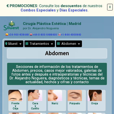
PROMOCIONES:
Consulte los
descuentos
de nuestros
X
Combos Especiales
y
Días Especiales
.
Cirugía Plástica Estética | Madrid
por Dr. Alejandro Nogueira
+34-900-838448
+44-0-800-0488400
+1-844-4000840
Siluest
Tratamientos
Abdomen
Abdomen
Secciones de información de los tratamientos de
Abdomen, precios, casos mejor valorados, galerías de
fotos antes y después e intraoperatorias y técnicas del
Dr. Alejandro Nogueira, diagnósticos y técnicas, temas de
actualidad, hechos y cifras y contacto
Frente
Cara
Nariz
Párpado
Oreja
y
y
Ceja
Cuello