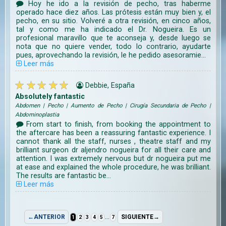
Hoy he ido a la revisión de pecho, tras haberme
operado hace diez años. Las prótesis están muy bien y, el
pecho, en su sitio. Volveré a otra revisión, en cinco años,
tal y como me ha indicado el Dr. Nogueira. Es un
profesional maravillo que te aconseja y, desde luego se
nota que no quiere vender, todo lo contrario, ayudarte
pues, aprovechando la revisión, le he pedido asesoramie...
Leer más
Debbie, España
Absolutely fantastic
Abdomen | Pecho | Aumento de Pecho | Cirugía Secundaria de Pecho |
Abdominoplastia
From start to finish, from booking the appointment to
the aftercare has been a reassuring fantastic experience. I
cannot thank all the staff, nurses , theatre staff and my
brilliant surgeon dr aljendro nogueira for all their care and
attention. I was extremely nervous but dr nogueira put me
at ease and explained the whole procedure, he was brilliant.
The results are fantastic be...
Leer más
...
←ANTERIOR
SIGUIENTE→
1
2
3
4
5
7