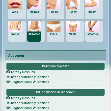
Labio
Mentón
Pómulo
Pecho
Brazo
Tronco
Abdomen
Pubis
Muslo
Pantorrilla
Abdomen
Abdominoplastia
Antes y Después
Intraoperatorios y Técnicos
Diagnósticos y
Técnicas
Liposucción de Abdomen
Antes y Después
Intraoperatorios y Técnicos
Diagnósticos y
Técnicas