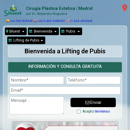
Cirugía Plástica Estética | Madrid
por Dr. Alejandro Nogueira
+34-900-838448
+44-0-800-0488400
+1-844-4000840
Siluest
Bienvenida
Pubis
Lifting de Pubis
Bienvenida a Lifting de Pubis
INFORMACIÓN Y CONSULTA GRATUITA
Enviar
Acepto
términos