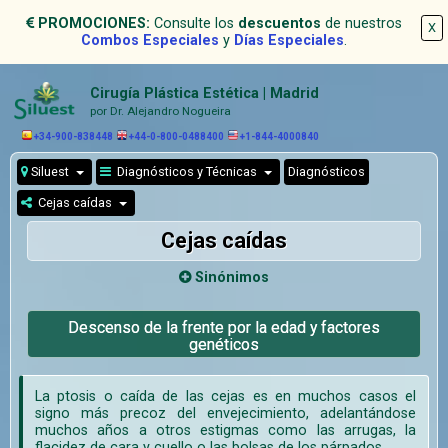
PROMOCIONES:
Consulte los
descuentos
de nuestros
X
Combos Especiales
y
Días Especiales
.
Cirugía Plástica Estética | Madrid
por Dr. Alejandro Nogueira
+34-900-838448
+44-0-800-0488400
+1-844-4000840
Siluest
Diagnósticos y Técnicas
Diagnósticos
Cejas caídas
Cejas caídas
Sinónimos
Descenso de la frente por la edad y factores
genéticos
La ptosis o caída de las cejas es en muchos casos el
signo más precoz del envejecimiento, adelantándose
muchos años a otros estigmas como las arrugas, la
flacidez de cara y cuello o las bolsas de los párpados.