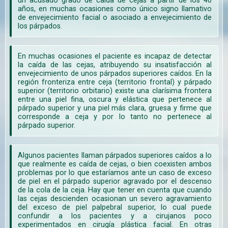
un acusado grado de caída de cejas a partir de los 40
años, en muchas ocasiones como único signo llamativo
de envejecimiento facial o asociado a envejecimiento de
los párpados.
En muchas ocasiones el paciente es incapaz de detectar
la caída de las cejas, atribuyendo su insatisfacción al
envejecimiento de unos párpados superiores caídos. En la
región fronteriza entre ceja (territorio frontal) y párpado
superior (territorio orbitario) existe una clarísima frontera
entre una piel fina, oscura y elástica que pertenece al
párpado superior y una piel más clara, gruesa y firme que
corresponde a ceja y por lo tanto no pertenece al
párpado superior.
Algunos pacientes llaman párpados superiores caídos a lo
que realmente es caída de cejas, o bien coexisten ambos
problemas por lo que estaríamos ante un caso de exceso
de piel en el párpado superior agravado por el descenso
de la cola de la ceja. Hay que tener en cuenta que cuando
las cejas descienden ocasionan un severo agravamiento
del exceso de piel palpebral superior, lo cual puede
confundir a los pacientes y a cirujanos poco
experimentados en cirugía plástica facial. En otras