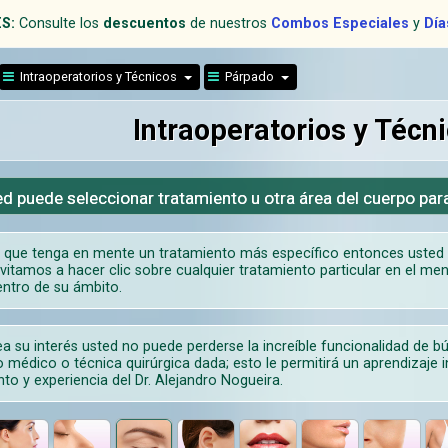
S:
Consulte los
descuentos
de nuestros
Combos Especiales
y
Día
Intraoperatorios y Técnicos
Párpado
Intraoperatorios y Técn
d puede seleccionar tratamiento u otra área del cuerpo par
 que tenga en mente un tratamiento más específico entonces usted e
nvitamos a hacer clic sobre cualquier tratamiento particular en el men
ntro de su ámbito.
a su interés usted no puede perderse la increíble funcionalidad de b
 médico o técnica quirúrgica dada; esto le permitirá un aprendizaje in
to y experiencia del Dr. Alejandro Nogueira.