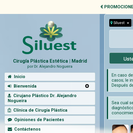
PROMOCIONE
Siluest
Uste
Cirugía Plástica Estética | Madrid
por Dr. Alejandro Nogueira
En caso de
Inicio
casos; le i
Después de
Bienvenida
Cirujano Plástico Dr. Alejandro
Nogueira
Sea cual se
diagnóstico
Clínica de Cirugía Plástica
conocimien
Opiniones de Pacientes
Contáctenos