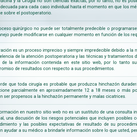
dicina y la Cirugía no son ciencias exactas, por lo tanto, no es posi
decuada para cada caso individual hasta el momento en que los médi
te sobre el postoperatorio.
oceso quirúrgico no puede ser totalmente predecible o programarse 
nejo puede modificarse en cualquier momento en función de los req
ración es un proceso impreciso y siempre impredecible debido a la na
celencia de la atención postoperatoria y las técnicas y tratamientos 
ir de la información contenida en este sitio web, por lo tanto 
omiso de resultados con respecto a sus procedimientos.
rde que toda cirugía es probable que produzca hinchazón duradera
cione parcialmente en aproximadamente 12 a 18 meses o más porq
n ser propensos a la hinchazón permanente y malas cicatrices.
formación en nuestro sitio web no es un sustituto de una consulta in
rial, una discusión de los riesgos potenciales que incluyen posible
dimiento y las posibles expectativas de resultado de su procedi
n ayudar a su médico a brindarle información sobre lo que usted, pe