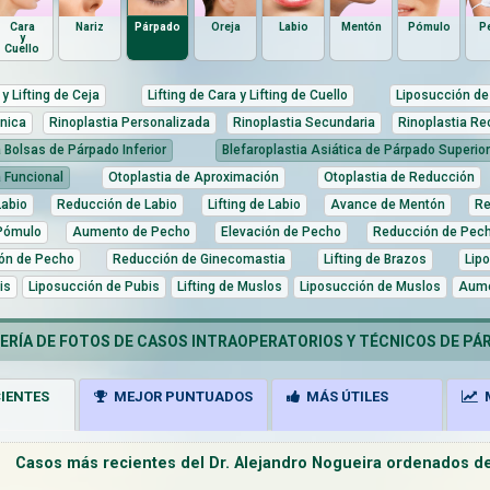
Cara
Nariz
Párpado
Oreja
Labio
Mentón
Pómulo
P
y
Cuello
 y Lifting de Ceja
Lifting de Cara y Lifting de Cuello
Liposucción de 
tnica
Rinoplastia Personalizada
Rinoplastia Secundaria
Rinoplastia Re
a Bolsas de Párpado Inferior
Blefaroplastia Asiática de Párpado Superior
a Funcional
Otoplastia de Aproximación
Otoplastia de Reducción
abio
Reducción de Labio
Lifting de Labio
Avance de Mentón
Re
Pómulo
Aumento de Pecho
Elevación de Pecho
Reducción de Pec
ón de Pecho
Reducción de Ginecomastia
Lifting de Brazos
Lip
is
Liposucción de Pubis
Lifting de Muslos
Liposucción de Muslos
Aume
RÍA DE FOTOS DE CASOS INTRAOPERATORIOS Y TÉCNICOS DE PÁ
IENTES
MEJOR PUNTUADOS
MÁS ÚTILES
M
Casos más recientes del Dr. Alejandro Nogueira ordenados de 