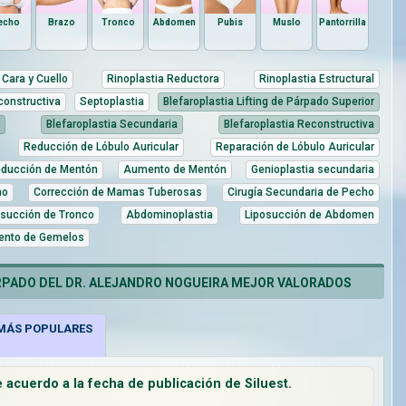
echo
Brazo
Tronco
Abdomen
Pubis
Muslo
Pantorrilla
Cara y Cuello
Rinoplastia Reductora
Rinoplastia Estructural
constructiva
Septoplastia
Blefaroplastia Lifting de Párpado Superior
Blefaroplastia Secundaria
Blefaroplastia Reconstructiva
Reducción de Lóbulo Auricular
Reparación de Lóbulo Auricular
ducción de Mentón
Aumento de Mentón
Genioplastia secundaria
ho
Corrección de Mamas Tuberosas
Cirugía Secundaria de Pecho
osucción de Tronco
Abdominoplastia
Liposucción de Abdomen
nto de Gemelos
RPADO DEL DR. ALEJANDRO NOGUEIRA MEJOR VALORADOS
ÁS POPULARES
acuerdo a la fecha de publicación de Siluest.