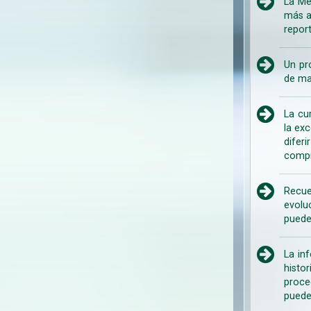
La Me
más a
repor
Un pr
de ma
La cu
la ex
difer
compr
Recue
evolu
puede
La in
histo
proce
puede