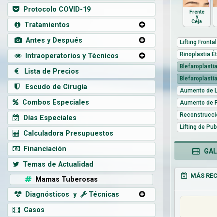
Protocolo COVID-19
Frente
y
Ceja
Tratamientos
Antes y Después
Lifting Frontal
Rinoplastia É
Intraoperatorios y Técnicos
Blefaroplasti
Lista de Precios
Blefaroplasti
Escudo de Cirugía
Aumento de L
Combos Especiales
Aumento de 
Reconstrucci
Días Especiales
Lifting de Pub
Calculadora Presupuestos
Financiación
GALE
Temas de Actualidad
MÁS REC
Mamas Tuberosas
Diagnósticos y
Técnicas
Casos