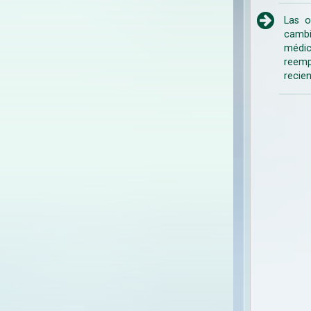
Las o
cambi
médic
reemp
recien