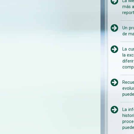
La Me
más a
repor
Un pr
de ma
La cu
la ex
difer
compr
Recue
evolu
puede
La in
histo
proce
puede