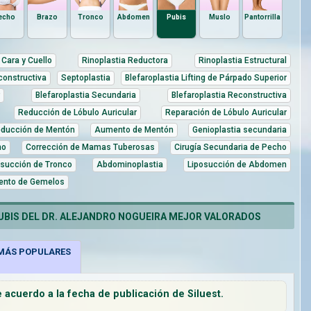
echo
Brazo
Tronco
Abdomen
Pubis
Muslo
Pantorrilla
Cara y Cuello
Rinoplastia Reductora
Rinoplastia Estructural
constructiva
Septoplastia
Blefaroplastia Lifting de Párpado Superior
Blefaroplastia Secundaria
Blefaroplastia Reconstructiva
Reducción de Lóbulo Auricular
Reparación de Lóbulo Auricular
ducción de Mentón
Aumento de Mentón
Genioplastia secundaria
ho
Corrección de Mamas Tuberosas
Cirugía Secundaria de Pecho
osucción de Tronco
Abdominoplastia
Liposucción de Abdomen
nto de Gemelos
UBIS DEL DR. ALEJANDRO NOGUEIRA MEJOR VALORADOS
ÁS POPULARES
acuerdo a la fecha de publicación de Siluest.