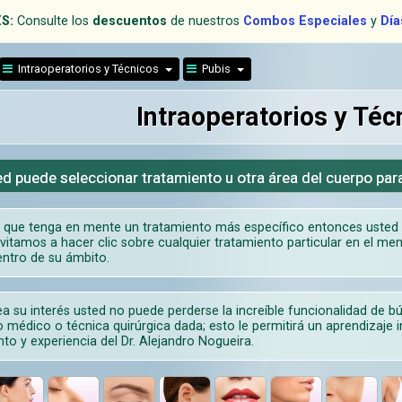
S:
Consulte los
descuentos
de nuestros
Combos Especiales
y
Día
Intraoperatorios y Técnicos
Pubis
Intraoperatorios y Téc
d puede seleccionar tratamiento u otra área del cuerpo par
 que tenga en mente un tratamiento más específico entonces usted e
nvitamos a hacer clic sobre cualquier tratamiento particular en el men
ntro de su ámbito.
a su interés usted no puede perderse la increíble funcionalidad de b
 médico o técnica quirúrgica dada; esto le permitirá un aprendizaje in
to y experiencia del Dr. Alejandro Nogueira.