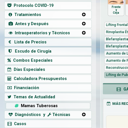
Protocolo COVID-19
Frente
y
Ceja
Tratamientos
Antes y Después
Lifting Frontal
Rinoplastia É
Intraoperatorios y Técnicos
Blefaroplasti
Lista de Precios
Blefaroplasti
Escudo de Cirugía
Aumento de L
Combos Especiales
Aumento de 
Reconstrucci
Días Especiales
Lifting de Pub
Calculadora Presupuestos
Financiación
GAL
Temas de Actualidad
MÁS REC
Mamas Tuberosas
Diagnósticos y
Técnicas
Casos