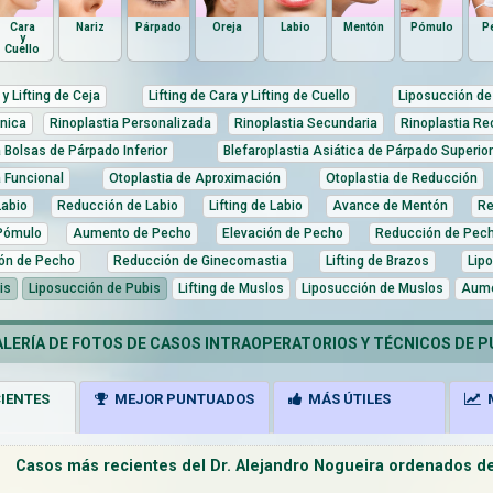
Cara
Nariz
Párpado
Oreja
Labio
Mentón
Pómulo
P
y
Cuello
 y Lifting de Ceja
Lifting de Cara y Lifting de Cuello
Liposucción de 
tnica
Rinoplastia Personalizada
Rinoplastia Secundaria
Rinoplastia Re
a Bolsas de Párpado Inferior
Blefaroplastia Asiática de Párpado Superior
a Funcional
Otoplastia de Aproximación
Otoplastia de Reducción
abio
Reducción de Labio
Lifting de Labio
Avance de Mentón
Re
Pómulo
Aumento de Pecho
Elevación de Pecho
Reducción de Pec
ón de Pecho
Reducción de Ginecomastia
Lifting de Brazos
Lip
is
Liposucción de Pubis
Lifting de Muslos
Liposucción de Muslos
Aume
ERÍA DE FOTOS DE CASOS INTRAOPERATORIOS Y TÉCNICOS DE P
IENTES
MEJOR PUNTUADOS
MÁS ÚTILES
M
Casos más recientes del Dr. Alejandro Nogueira ordenados de 