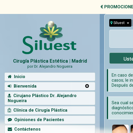
PROMOCIONE
Siluest
Uste
Cirugía Plástica Estética | Madrid
por Dr. Alejandro Nogueira
En caso de
Inicio
casos; le i
Después de
Bienvenida
Cirujano Plástico Dr. Alejandro
Nogueira
Sea cual se
diagnóstico
Clínica de Cirugía Plástica
conocimien
Opiniones de Pacientes
Contáctenos