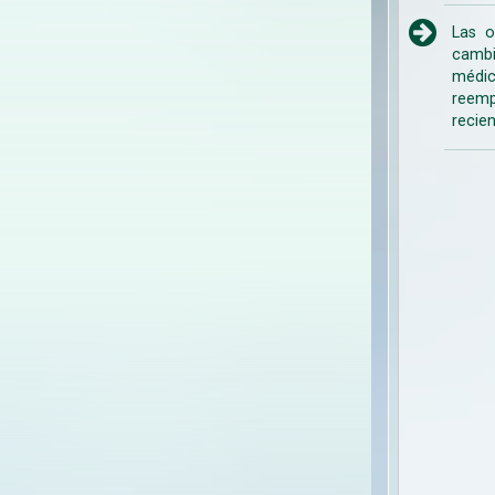
Las o
cambi
médic
reemp
recien