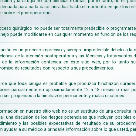
dicina y la Cirugía no son ciencias exactas, por lo tanto, no es posi
decuada para cada caso individual hasta el momento en que los médi
te sobre el postoperatorio.
oceso quirúrgico no puede ser totalmente predecible o programarse 
nejo puede modificarse en cualquier momento en función de los req
ración es un proceso impreciso y siempre impredecible debido a la na
celencia de la atención postoperatoria y las técnicas y tratamientos 
ir de la información contenida en este sitio web, por lo tanto 
omiso de resultados con respecto a sus procedimientos.
rde que toda cirugía es probable que produzca hinchazón duradera
cione parcialmente en aproximadamente 12 a 18 meses o más porq
n ser propensos a la hinchazón permanente y malas cicatrices.
formación en nuestro sitio web no es un sustituto de una consulta in
rial, una discusión de los riesgos potenciales que incluyen posible
dimiento y las posibles expectativas de resultado de su procedi
n ayudar a su médico a brindarle información sobre lo que usted, pe