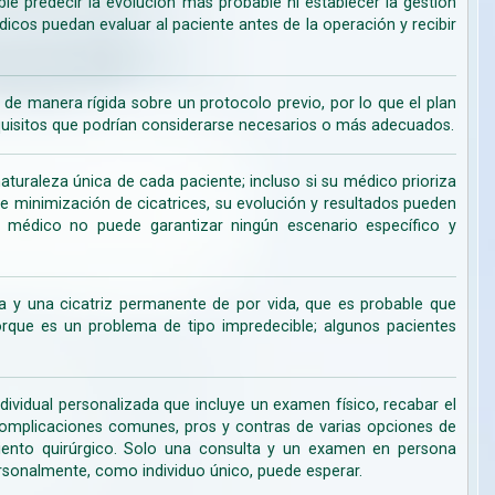
ble predecir la evolución más probable ni establecer la gestión
cos puedan evaluar al paciente antes de la operación y recibir
de manera rígida sobre un protocolo previo, por lo que el plan
uisitos que podrían considerarse necesarios o más adecuados.
turaleza única de cada paciente; incluso si su médico prioriza
de minimización de cicatrices, su evolución y resultados pueden
su médico no puede garantizar ningún escenario específico y
 y una cicatriz permanente de por vida, que es probable que
ue es un problema de tipo impredecible; algunos pacientes
dividual personalizada que incluye un examen físico, recabar el
s complicaciones comunes, pros y contras de varias opciones de
miento quirúrgico. Solo una consulta y un examen en persona
rsonalmente, como individuo único, puede esperar.