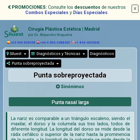
PROMOCIONES:
Consulte los
descuentos
de nuestros
X
Combos Especiales
y
Días Especiales
.
Cirugía Plástica Estética | Madrid
por Dr. Alejandro Nogueira
+34-900-838448
+44-0-800-0488400
+1-844-4000840
Siluest
Diagnósticos y Técnicas
Diagnósticos
Punta sobreproyectada
Punta sobreproyectada
Sinónimos
Punta nasal larga
La nariz es comparable a un triángulo escaleno, siendo el
maxilar, el dorso y la columela sus tres lados, todos de
diferente longitud. La longitud del dorso se mide desde la
rádix cefálico o superior de la nariz hasta la prominencia
de la punta, y la longitud de la columela se mide desde la