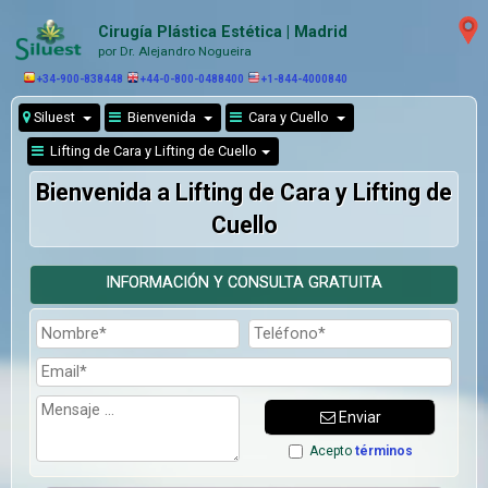
Cirugía Plástica Estética | Madrid
por Dr. Alejandro Nogueira
+34-900-838448
+44-0-800-0488400
+1-844-4000840
Siluest
Bienvenida
Cara y Cuello
Lifting de Cara y Lifting de Cuello
Bienvenida a Lifting de Cara y Lifting de
Cuello
INFORMACIÓN Y CONSULTA GRATUITA
Enviar
Acepto
términos