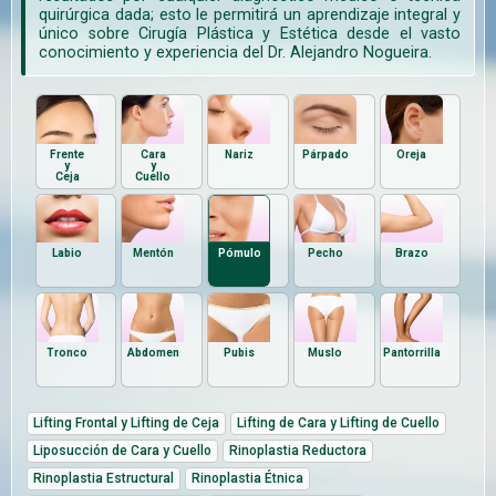
quirúrgica dada; esto le permitirá un aprendizaje integral y
único sobre Cirugía Plástica y Estética desde el vasto
conocimiento y experiencia del Dr. Alejandro Nogueira.
Frente
Cara
Nariz
Párpado
Oreja
y
y
Ceja
Cuello
Labio
Mentón
Pómulo
Pecho
Brazo
Tronco
Abdomen
Pubis
Muslo
Pantorrilla
Lifting Frontal y Lifting de Ceja
Lifting de Cara y Lifting de Cuello
Liposucción de Cara y Cuello
Rinoplastia Reductora
Rinoplastia Estructural
Rinoplastia Étnica