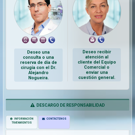
Deseo recibir
Deseo una
atención al
consulta o una
cliente del Equipo
reserva de día de
Comercial o
cirugía con el Dr.
enviar una
Alejandro
cuestión general.
Nogueira.
DESCARGO DE RESPONSABILIDAD
INFORMACIÓN
CONTÁCTENOS
TRATAMIENTOS