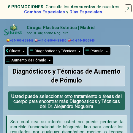
PROMOCIONES:
Consulte los
descuentos
de nuestros
X
Combos Especiales
y
Días Especiales
.
Cirugía Plástica Estética | Madrid
por Dr. Alejandro Nogueira
+34-900-838448
+44-0-800-0488400
+1-844-4000840
Siluest
Diagnósticos y Técnicas
Pómulo
Aumento de Pómulo
Diagnósticos y Técnicas de Aumento
de Pómulo
Usted puede seleccionar otro tratamiento o áreas del
cuerpo para encontrar más Diagnósticos y Técnicas
del Dr. Alejandro Nogueira
Sea cual sea su interés usted no puede perderse la
increíble funcionalidad de búsqueda fina para acotar los
resultados por cualquier diagnóstico médico o técnica