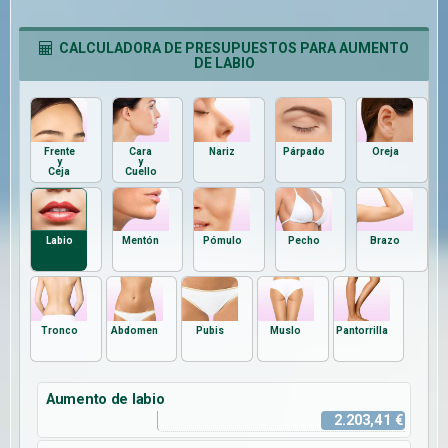
CALCULADORA DE PRESUPUESTOS PARA AUMENTO
DE LABIO
Frente
Cara
Nariz
Párpado
Oreja
y
y
Ceja
Cuello
Labio
Mentón
Pómulo
Pecho
Brazo
Tronco
Abdomen
Pubis
Muslo
Pantorrilla
Aumento de labio
2.203,41 €