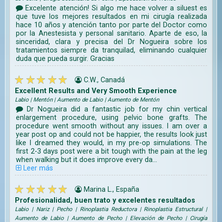
Excelente atención! Si algo me hace volver a siluest es
que tuve los mejores resultados en mi cirugía realizada
hace 10 años y atención tanto por parte del Doctor como
por la Anestesista y personal sanitario. Aparte de eso, la
sinceridad, clara y precisa del Dr Nogueira sobre los
tratamientos siempre da tranquilad, eliminando cualquier
duda que pueda surgir. Gracias
C.W., Canadá
Excellent Results and Very Smooth Experience
Labio | Mentón | Aumento de Labio | Aumento de Mentón
Dr Nogueira did a fantastic job for my chin vertical
enlargement procedure, using pelvic bone grafts. The
procedure went smooth without any issues. I am over a
year post op and could not be happier, the results look just
like I dreamed they would, in my pre-op simulations. The
first 2-3 days post were a bit tough with the pain at the leg
when walking but it does improve every da...
Leer más
Marina L., España
Profesionalidad, buen trato y excelentes resultados
Labio | Nariz | Pecho | Rinoplastia Reductora | Rinoplastia Estructural |
Aumento de Labio | Aumento de Pecho | Elevación de Pecho | Cirugía