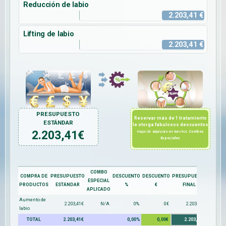
Reducción de labio
2.203,41 €
Lifting de labio
2.203,41 €
PRESUPUESTO
Reservar más de 1 tratamiento
ESTÁNDAR
le otorga fabulosos descuentos
2.203,41
€
Haga clic
aquí
para ver nuestros
Combos
Especiales
COMBO
COMPRA DE
PRESUPUESTO
DESCUENTO
DESCUENTO
PRESUPUESTO
ESPECIAL
PRODUCTOS
ESTÁNDAR
%
€
FINAL
APLICADO
Aumento de
2.203,41€
N/A
0%
0€
2.203,41€
labio
TOTAL
2.203,41€
0,00%
0,00€
2.203,41€