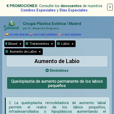
PROMOCIONES:
Consulte los
descuentos
de nuestros
X
Combos Especiales
y
Días Especiales
.
Cirugía Plástica Estética | Madrid
por Dr. Alejandro Nogueira
+34-900-838448
+44-0-800-0488400
+1-844-4000840
Siluest
Tratamientos
Labio
Aumento de Labio
Aumento de Labio
Sinónimos
Queiloplastia de aumento permanente de los labios
pequeños
 La queiloplastia remodeladora de aumento labial
permite el realce de los labios pequeños,
infradesarrollados o hipoplásicos aumentando el