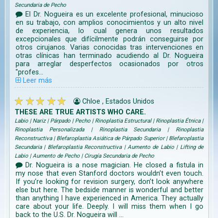
Secundaria de Pecho
El Dr. Nogueira es un excelente profesional, minucioso
en su trabajo, con amplios conocimientos y un alto nivel
de experiencia, lo cual genera unos resultados
excepcionales que difícilmente podrán conseguirse por
otros cirujanos. Varias conocidas tras intervenciones en
otras clínicas han terminado acudiendo al Dr. Nogueira
para arreglar desperfectos ocasionados por otros
"profes...
Leer más
Chloe , Estados Unidos
THESE ARE TRUE ARTISTS WHO CARE.
Labio | Nariz | Párpado | Pecho | Rinoplastia Estructural | Rinoplastia Étnica |
Rinoplastia Personalizada | Rinoplastia Secundaria | Rinoplastia
Reconstructiva | Blefaroplastia Asiática de Párpado Superior | Blefaroplastia
Secundaria | Blefaroplastia Reconstructiva | Aumento de Labio | Lifting de
Labio | Aumento de Pecho | Cirugía Secundaria de Pecho
Dr. Nogueira is a nose magician. He closed a fistula in
my nose that even Stanford doctors wouldn’t even touch.
If you’re looking for revision surgery, don’t look anywhere
else but here. The bedside manner is wonderful and better
than anything I have experienced in America. They actually
care about your life. Deeply. I will miss them when I go
back to the U.S. Dr. Nogueira will ...