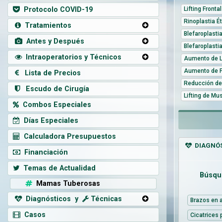
Protocolo COVID-19
Lifting Frontal
Rinoplastia É
Tratamientos
Blefaroplasti
Antes y Después
Blefaroplasti
Intraoperatorios y Técnicos
Aumento de L
Aumento de 
Lista de Precios
Reducción de
Escudo de Cirugía
Lifting de Mu
Combos Especiales
Días Especiales
Calculadora Presupuestos
DIAGNÓS
Financiación
Temas de Actualidad
Búsqu
Mamas Tuberosas
Diagnósticos y
Técnicas
Brazos en 
Casos
Cicatrices