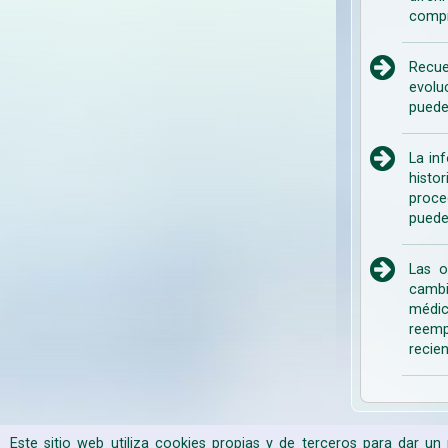
compr
Recue
evolu
puede
La in
histo
proce
puede
Las o
cambi
médic
reemp
recien
Este sitio web utiliza cookies propias y de terceros para dar u