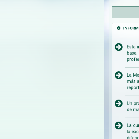
INFORM
Esta 
basa 
profe
La Me
más a
repor
Un pr
de ma
La cu
la ex
difer