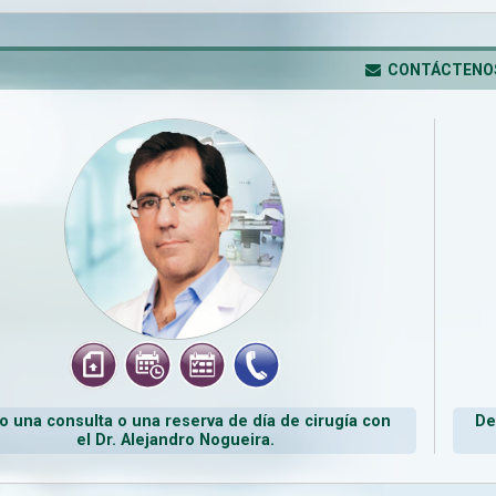
CONTÁCTENO
 una consulta o una reserva de día de cirugía con
De
el Dr. Alejandro Nogueira.