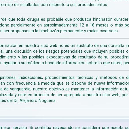
omiso de resultados con respecto a sus procedimientos.
rde que toda cirugía es probable que produzca hinchazón duradera
cione parcialmente en aproximadamente 12 a 18 meses o más porq
n ser propensos a la hinchazón permanente y malas cicatrices.
formación en nuestro sitio web no es un sustituto de una consulta in
rial, una discusión de los riesgos potenciales que incluyen posible
dimiento y las posibles expectativas de resultado de su procedi
n ayudar a su médico a brindarle información sobre lo que usted, pe
piniones, indicaciones, procedimientos, técnicas y métodos de d
an con frecuencia a medida que se dispone de nueva información d
a de vanguardia; nuestro objetivo es mantener la información actua
lazada y esté en proceso de ser agregada a nuestro sitio web, po
tes del Dr. Alejandro Nogueira.
n mejor servicio. Si continúa navegando se considera que acepta 