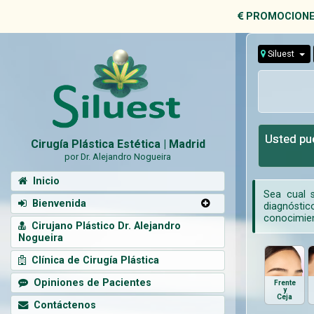
PROMOCIONE
Siluest
Usted pue
Cirugía Plástica Estética | Madrid
por Dr. Alejandro Nogueira
Inicio
Sea cual s
Bienvenida
diagnóstico
conocimien
Cirujano Plástico Dr. Alejandro
Nogueira
Clínica de Cirugía Plástica
Opiniones de Pacientes
Frente
y
Ceja
Contáctenos