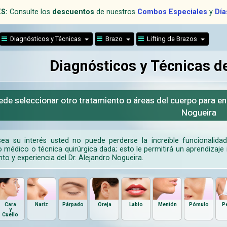
S:
Consulte los
descuentos
de nuestros
Combos Especiales
y
Día
Diagnósticos y Técnicas
Brazo
Lifting de Brazos
Diagnósticos y Técnicas de
de seleccionar otro tratamiento o áreas del cuerpo para en
Nogueira
ea su interés usted no puede perderse la increíble funcionalida
 médico o técnica quirúrgica dada; esto le permitirá un aprendizaje i
to y experiencia del Dr. Alejandro Nogueira.
Cara
Nariz
Párpado
Oreja
Labio
Mentón
Pómulo
P
y
Cuello