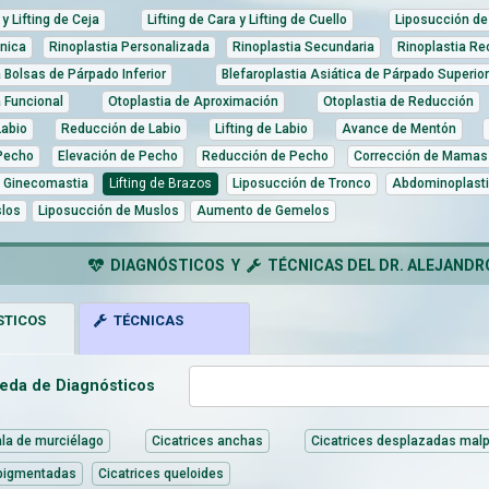
 y Lifting de Ceja
Lifting de Cara y Lifting de Cuello
Liposucción de 
tnica
Rinoplastia Personalizada
Rinoplastia Secundaria
Rinoplastia Re
a Bolsas de Párpado Inferior
Blefaroplastia Asiática de Párpado Superior
a Funcional
Otoplastia de Aproximación
Otoplastia de Reducción
abio
Reducción de Labio
Lifting de Labio
Avance de Mentón
Pecho
Elevación de Pecho
Reducción de Pecho
Corrección de Mamas
 Ginecomastia
Lifting de Brazos
Liposucción de Tronco
Abdominoplast
slos
Liposucción de Muslos
Aumento de Gemelos
DIAGNÓSTICOS Y
TÉCNICAS DEL DR. ALEJANDRO
TICOS
TÉCNICAS
eda de Diagnósticos
ala de murciélago
Cicatrices anchas
Cicatrices desplazadas mal
 pigmentadas
Cicatrices queloides