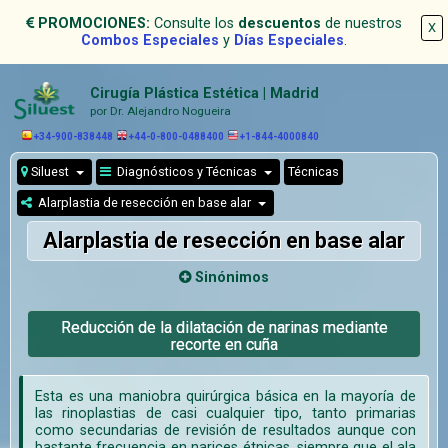
PROMOCIONES:
Consulte los
descuentos
de nuestros
X
Combos Especiales
y
Días Especiales
.
Cirugía Plástica Estética | Madrid
por Dr. Alejandro Nogueira
+34-900-838448
+44-0-800-0488400
+1-844-4000840
Siluest
Diagnósticos y Técnicas
Técnicas
Alarplastia de resección en base alar
Alarplastia de resección en base alar
Sinónimos
Reducción de la dilatación de narinas mediante
recorte en cuña
Esta es una maniobra quirúrgica básica en la mayoría de
las rinoplastias de casi cualquier tipo, tanto primarias
como secundarias de revisión de resultados aunque con
bastante frecuencia en narices étnicas, siempre que el ala