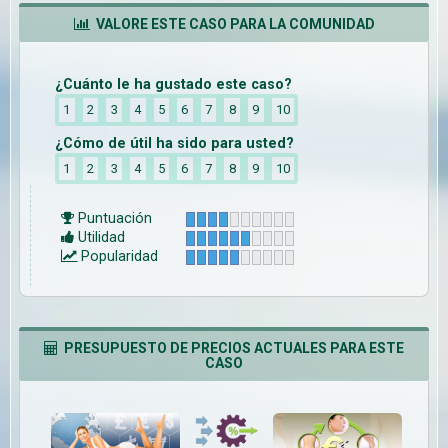
VALORE ESTE CASO PARA LA COMUNIDAD
¿Cuánto le ha gustado este caso?
1
2
3
4
5
6
7
8
9
10
¿Cómo de útil ha sido para usted?
1
2
3
4
5
6
7
8
9
10
Puntuación
Utilidad
Popularidad
PRESUPUESTO DE PRECIOS ACTUALES PARA ESTE
CASO