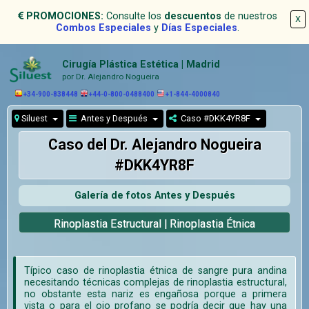
PROMOCIONES:
Consulte los
descuentos
de nuestros
X
Combos Especiales
y
Días Especiales
.
Cirugía Plástica Estética | Madrid
por Dr. Alejandro Nogueira
+34-900-838448
+44-0-800-0488400
+1-844-4000840
Siluest
Antes y Después
Caso #DKK4YR8F
Caso del Dr. Alejandro Nogueira
#DKK4YR8F
Galería de fotos Antes y Después
Rinoplastia Estructural | Rinoplastia Étnica
Típico caso de rinoplastia étnica de sangre pura andina
necesitando técnicas complejas de rinoplastia estructural,
no obstante esta nariz es engañosa porque a primera
vista o para el ojo profano se podría decir que hay una