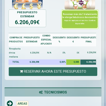
PRESUPUESTO
Reservar más de 1 tratamiento
ESTÁNDAR
le otorga fabulosos descuentos
6.206,09
€
Haga clic
aquí
para ver nuestros
Combos
Especiales
COMBO
COMPRA DE
PRESUPUESTO
DESCUENTO
DESCUENTO
PRESUPUESTO
ESPECIAL
PRODUCTOS
ESTÁNDAR
%
€
FINAL
APLICADO
Rinoplastia
6.206,09€
étnica
6.206,09€
N/A
0%
0€
mediana
TOTAL
6.206,09€
0,00%
0,00€
6.206,09€
RESERVAR AHORA ESTE PRESUPUESTO
TECNICISMOS
AREAS