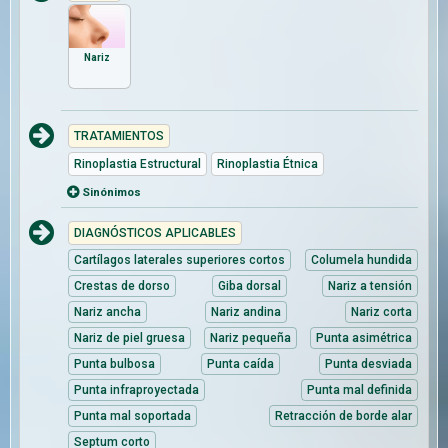
Nariz
TRATAMIENTOS
Rinoplastia Estructural
Rinoplastia Étnica
Sinónimos
DIAGNÓSTICOS APLICABLES
Cartílagos laterales superiores cortos
Columela hundida
Crestas de dorso
Giba dorsal
Nariz a tensión
Nariz ancha
Nariz andina
Nariz corta
Nariz de piel gruesa
Nariz pequeña
Punta asimétrica
Punta bulbosa
Punta caída
Punta desviada
Punta infraproyectada
Punta mal definida
Punta mal soportada
Retracción de borde alar
Septum corto