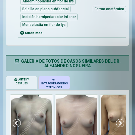
Abdominoplastia en flor de lys
Bolsillo en plano subfascial
Forma anatómica
Incisión hemiperiareolar inferior
Monsplastia en flor de lys
Sinónimos
GALERÍA DE FOTOS DE CASOS SIMILARES DEL DR.
ALEJANDRO NOGUEIRA
ANTES Y
DESPUÉS
INTRAOPERATORIOS
Y TÉCNICOS