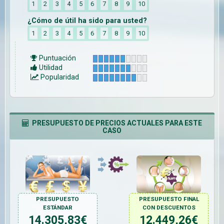
1
2
3
4
5
6
7
8
9
10
¿Cómo de útil ha sido para usted?
1
2
3
4
5
6
7
8
9
10
Puntuación
Utilidad
Popularidad
PRESUPUESTO DE PRECIOS ACTUALES PARA ESTE
CASO
PRESUPUESTO
PRESUPUESTO FINAL
ESTÁNDAR
CON DESCUENTOS
14.305,83
€
12.449,26
€