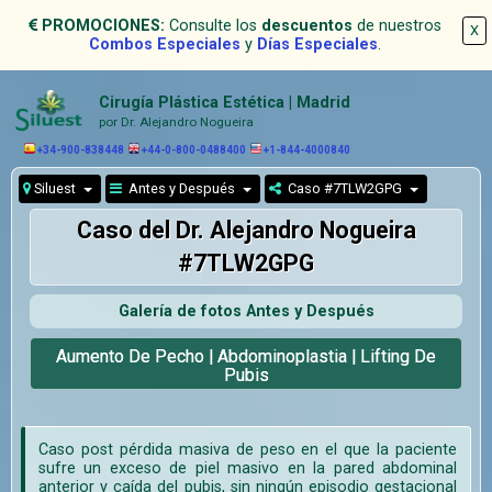
PROMOCIONES:
Consulte los
descuentos
de nuestros
X
Combos Especiales
y
Días Especiales
.
Cirugía Plástica Estética | Madrid
por Dr. Alejandro Nogueira
+34-900-838448
+44-0-800-0488400
+1-844-4000840
Siluest
Antes y Después
Caso #7TLW2GPG
Caso del Dr. Alejandro Nogueira
#7TLW2GPG
Galería de fotos Antes y Después
Aumento De Pecho | Abdominoplastia | Lifting De
Pubis
Caso post pérdida masiva de peso en el que la paciente
sufre un exceso de piel masivo en la pared abdominal
anterior y caída del pubis, sin ningún episodio gestacional