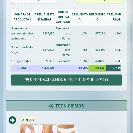
COMBO
COMPRA DE
PRESUPUESTO
DESCUENTO
DESCUENTO
PRESUPUESTO
ESPECIAL
PRODUCTOS
ESTÁNDAR
%
€
FINAL
APLICADO
Aumento de
Renovación
pecho anatómico
5.835,83€
para
15%
-875,37€
4.960,46€
poliuretano
Mamá
Renovación
Abdominoplastia
5.577,00€
para
15%
-836,55€
4.740,45€
larga
Mamá
Lifting de pubis
2.893,00€
General 2
5%
-144,65€
2.748,35€
TOTAL
14.305,83€
12,98%
-1.856,57€
12.449,26€
RESERVAR AHORA ESTE PRESUPUESTO
TECNICISMOS
AREAS