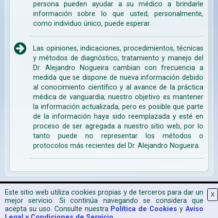
persona pueden ayudar a su médico a brindarle
información sobre lo que usted, personalmente,
como individuo único, puede esperar.
Las opiniones, indicaciones, procedimientos, técnicas
y métodos de diagnóstico, tratamiento y manejo del
Dr. Alejandro Nogueira cambian con frecuencia a
medida que se dispone de nueva información debido
al conocimiento científico y al avance de la práctica
médica de vanguardia; nuestro objetivo es mantener
la información actualizada, pero es posible que parte
de la información haya sido reemplazada y esté en
proceso de ser agregada a nuestro sitio web, por lo
tanto puede no representar los métodos o
protocolos más recientes del Dr. Alejandro Nogueira.
Mapa Web
|
Aviso Legal
|
Política de Cookies
|
2026 CPyESAP
Este sitio web utiliza cookies propias y de terceros para dar un
X
mejor servicio. Si continúa navegando se considera que
acepta su uso. Consulte nuestra
Política de Cookies
y
Aviso
Legal y Condiciones de Servicio