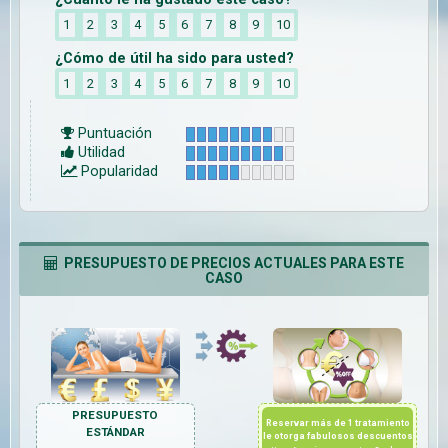
1
2
3
4
5
6
7
8
9
10
¿Cómo de útil ha sido para usted?
1
2
3
4
5
6
7
8
9
10
Puntuación
Utilidad
Popularidad
PRESUPUESTO DE PRECIOS ACTUALES PARA ESTE
CASO
PRESUPUESTO
Reservar más de 1 tratamiento
ESTÁNDAR
le otorga fabulosos descuentos