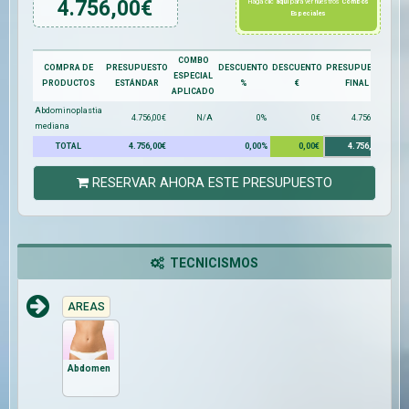
4.756,00
€
Haga clic
aquí
para ver nuestros
Combos
Especiales
COMBO
COMPRA DE
PRESUPUESTO
DESCUENTO
DESCUENTO
PRESUPUESTO
ESPECIAL
PRODUCTOS
ESTÁNDAR
%
€
FINAL
APLICADO
Abdominoplastia
4.756,00€
N/A
0%
0€
4.756,00€
mediana
TOTAL
4.756,00€
0,00%
0,00€
4.756,00€
RESERVAR AHORA ESTE PRESUPUESTO
TECNICISMOS
AREAS
Abdomen