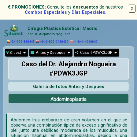
PROMOCIONES:
Consulte los
descuentos
de nuestros
X
Combos Especiales
y
Días Especiales
.
Cirugía Plástica Estética | Madrid
por Dr. Alejandro Nogueira
+34-900-838448
+44-0-800-0488400
+1-844-4000840
Siluest
Antes y Después
Caso #PDWK3JGP
Caso del Dr. Alejandro Nogueira
#PDWK3JGP
Galería de fotos Antes y Después
Abdominoplastia
Abdomen tras embarazo de gran volumen en el que se
observa una combinación típica de exceso significativo de
piel junto una debilidad moderada de los músculos, una
situación habitual en abdominoplastias, debido a una