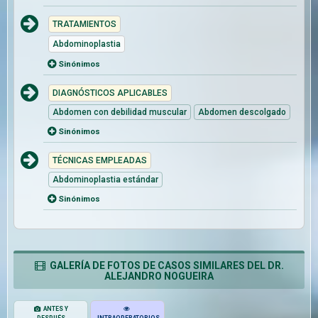
TRATAMIENTOS
Abdominoplastia
Sinónimos
DIAGNÓSTICOS APLICABLES
Abdomen con debilidad muscular
Abdomen descolgado
Sinónimos
TÉCNICAS EMPLEADAS
Abdominoplastia estándar
Sinónimos
GALERÍA DE FOTOS DE CASOS SIMILARES DEL DR.
ALEJANDRO NOGUEIRA
ANTES Y
DESPUÉS
INTRAOPERATORIOS