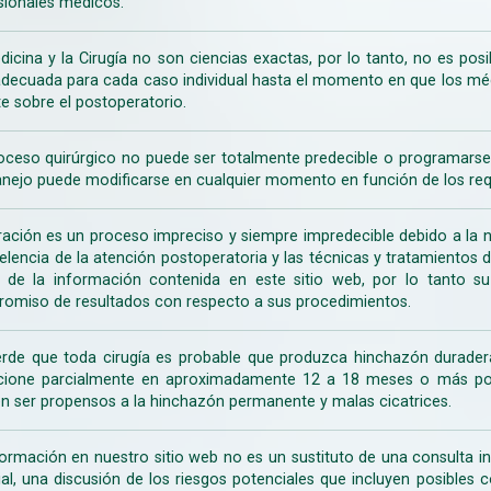
sionales médicos.
dicina y la Cirugía no son ciencias exactas, por lo tanto, no es posi
decuada para cada caso individual hasta el momento en que los médi
te sobre el postoperatorio.
oceso quirúrgico no puede ser totalmente predecible o programarse 
nejo puede modificarse en cualquier momento en función de los req
ración es un proceso impreciso y siempre impredecible debido a la na
celencia de la atención postoperatoria y las técnicas y tratamientos 
ir de la información contenida en este sitio web, por lo tanto 
omiso de resultados con respecto a sus procedimientos.
rde que toda cirugía es probable que produzca hinchazón duradera
cione parcialmente en aproximadamente 12 a 18 meses o más porq
n ser propensos a la hinchazón permanente y malas cicatrices.
formación en nuestro sitio web no es un sustituto de una consulta in
rial, una discusión de los riesgos potenciales que incluyen posible