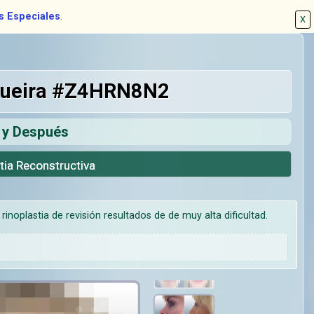
s Especiales
.
X
ogueira #Z4HRN8N2
s y Después
stia Reconstructiva
noplastia de revisión resultados de de muy alta dificultad.