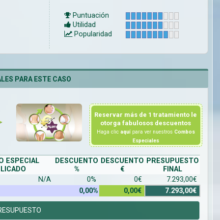
Puntuación
Utilidad
Popularidad
LES PARA ESTE CASO
Reservar más de 1 tratamiento le
otorga fabulosos descuentos
Haga clic
aquí
para ver nuestros
Combos
Especiales
 ESPECIAL
DESCUENTO
DESCUENTO
PRESUPUESTO
LICADO
%
€
FINAL
N/A
0%
0€
7.293,00€
0,00%
0,00€
7.293,00€
RESUPUESTO