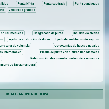
llidas
Punta bífida
Punta cuadrada
Punta puntiaguda
orto
Vestíbulos grandes
e cruras mediales
Desgrasado de punta
Incisión vía abierta
tum
Injerto de sustitución de dorso
Injerto de sustitución de septum
jerto tutor de columela
Osteotomías de huesos nasales
ras interdomales
Plastia de punta con suturas transdomales
o
Retroposición de columela con lengüeta en ranura
injerto de fascia temporal
EL DR. ALEJANDRO NOGUEIRA