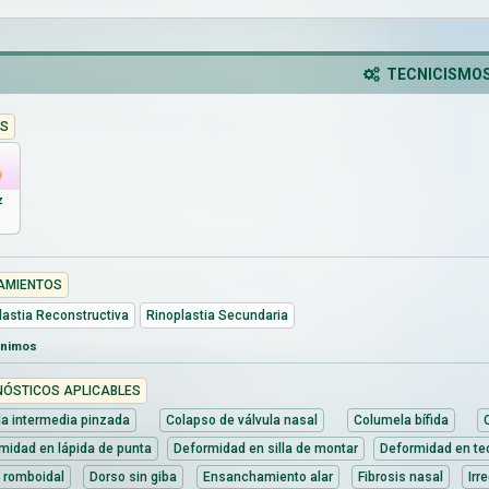
TECNICISMO
S
z
AMIENTOS
lastia Reconstructiva
Rinoplastia Secundaria
ónimos
NÓSTICOS APLICABLES
a intermedia pinzada
Colapso de válvula nasal
Columela bífida
midad en lápida de punta
Deformidad en silla de montar
Deformidad en te
 romboidal
Dorso sin giba
Ensanchamiento alar
Fibrosis nasal
Irr