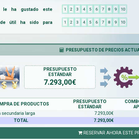
o le ha gustado este
1
2
3
4
5
6
7
8
9
10
de útil ha sido para
1
2
3
4
5
6
7
8
9
10
PRESUPUESTO DE PRECIOS ACTUA
PRESUPUESTO
ESTÁNDAR
7.293,00
€
PRESUPUESTO
COMBO
MPRA DE PRODUCTOS
ESTÁNDAR
AP
a secundaria larga
7.293,00€
TOTAL
7.293,00€
RESERVAR AHORA ESTE P