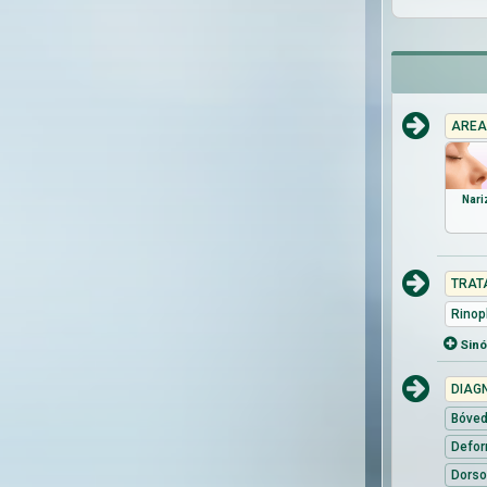
AREA
Nari
TRAT
Rinop
Sin
DIAG
Bóved
Defor
Dorso