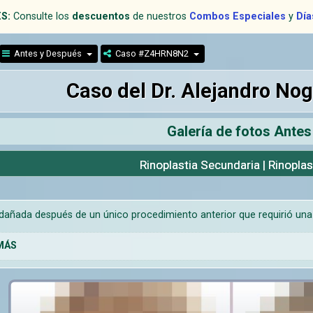
S:
Consulte los
descuentos
de nuestros
Combos Especiales
y
Día
Antes y Después
Caso #Z4HRN8N2
Caso del Dr. Alejandro N
Galería de fotos Ante
Rinoplastia Secundaria | Rinopla
añada después de un único procedimiento anterior que requirió una ri
MÁS