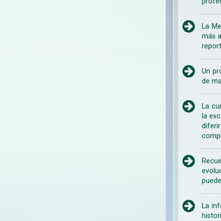
profe
La Me
más a
repor
Un pr
de ma
La cu
la ex
difer
compr
Recue
evolu
puede
La in
histo