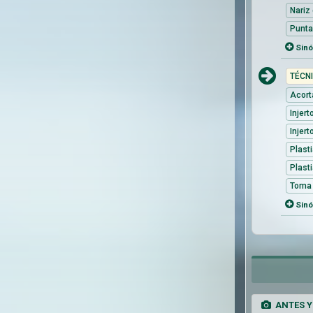
Nariz
Punta
Sin
TÉCN
Acort
Injer
Injer
Plast
Plast
Toma d
Sin
ANTES Y