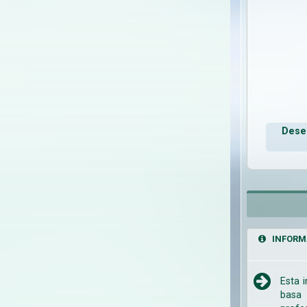
Deseo
INFORM
Esta 
basa 