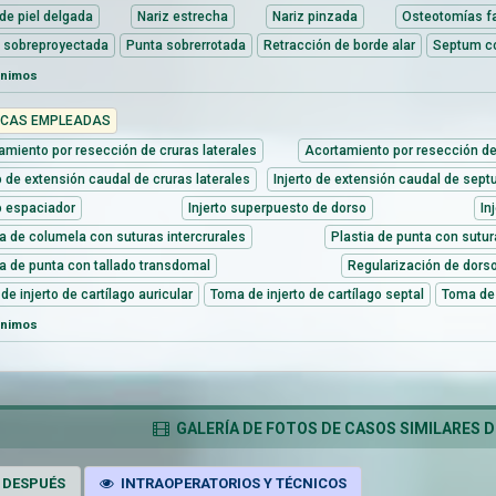
 de piel delgada
Nariz estrecha
Nariz pinzada
Osteotomías fa
 sobreproyectada
Punta sobrerrotada
Retracción de borde alar
Septum c
ónimos
ICAS EMPLEADAS
amiento por resección de cruras laterales
Acortamiento por resección d
to de extensión caudal de cruras laterales
Injerto de extensión caudal de sep
to espaciador
Injerto superpuesto de dorso
In
ia de columela con suturas intercrurales
Plastia de punta con sutu
ia de punta con tallado transdomal
Regularización de dors
e injerto de cartílago auricular
Toma de injerto de cartílago septal
Toma de 
ónimos
GALERÍA DE FOTOS DE CASOS SIMILARES D
 DESPUÉS
INTRAOPERATORIOS Y TÉCNICOS