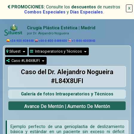
PROMOCIONES:
Consulte los
descuentos
de nuestros
X
Combos Especiales
y
Días Especiales
.
Cirugía Plástica Estética | Madrid
por Dr. Alejandro Nogueira
+34-900-838448
+44-0-800-0488400
+1-844-4000840
Siluest
Intraoperatorios y Técnicos
Caso #L84X8UFI
Caso del Dr. Alejandro Nogueira
#L84X8UFI
Galería de fotos Intraoperatorios y Técnicos
Avance De Mentón | Aumento De Mentón
Ejemplo perfecto de una genioplastia de deslizamiento
básica y estándar en un paciente sin exceso ni déficit