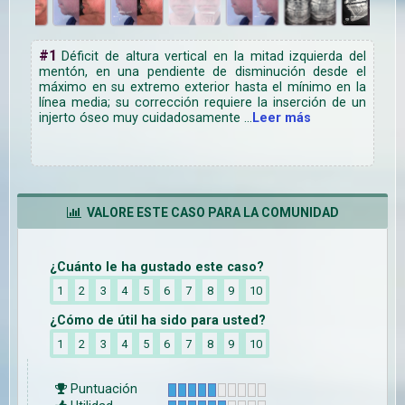
#1
Déficit de altura vertical en la mitad izquierda del
mentón, en una pendiente de disminución desde el
máximo en su extremo exterior hasta el mínimo en la
línea media; su corrección requiere la inserción de un
injerto óseo muy cuidadosamente
...
Leer
más
VALORE ESTE CASO PARA LA COMUNIDAD
¿Cuánto le ha gustado este caso?
1
2
3
4
5
6
7
8
9
10
¿Cómo de útil ha sido para usted?
1
2
3
4
5
6
7
8
9
10
Puntuación