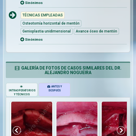
Sinónimos
TÉCNICAS EMPLEADAS
Osteotomía horizontal de mentón
Genioplastia unidimensional
Avance óseo de mentón
Sinónimos
GALERÍA DE FOTOS DE CASOS SIMILARES DEL DR.
ALEJANDRO NOGUEIRA
ANTES Y
INTRAOPERATORIOS
DESPUÉS
Y TÉCNICOS