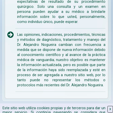
expectativas de resultado de su procedimiento
quirúrgico. Solo una consulta y un examen en
persona pueden ayudar a su médico a brindarle
información sobre lo que usted, personalmente,
como individuo único, puede esperar.
Las opiniones, indicaciones, procedimientos, técnicas
y métodos de diagnóstico, tratamiento y manejo del
Dr. Alejandro Nogueira cambian con frecuencia a
medida que se dispone de nueva información debido
al conocimiento científico y al avance de la práctica
médica de vanguardia; nuestro objetivo es mantener
la información actualizada, pero es posible que parte
de la información haya sido reemplazada y esté en
proceso de ser agregada a nuestro sitio web, por lo
tanto puede no representar los métodos o
protocolos más recientes del Dr. Alejandro Nogueira.
Este sitio web utiliza cookies propias y de terceros para dar un
Mapa Web
|
Aviso Legal
|
Política de Cookies
|
2026 CPyESAP
X
mejor servicio. Si continúa navegando se considera que