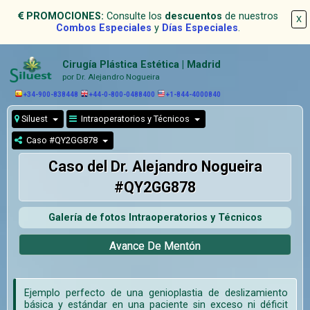
PROMOCIONES:
Consulte los
descuentos
de nuestros
X
Combos Especiales
y
Días Especiales
.
Cirugía Plástica Estética | Madrid
por Dr. Alejandro Nogueira
+34-900-838448
+44-0-800-0488400
+1-844-4000840
Siluest
Intraoperatorios y Técnicos
Caso #QY2GG878
Caso del Dr. Alejandro Nogueira
#QY2GG878
Galería de fotos Intraoperatorios y Técnicos
Avance De Mentón
Ejemplo perfecto de una genioplastia de deslizamiento
básica y estándar en una paciente sin exceso ni déficit