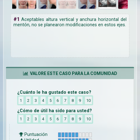
#1
Aceptables altura vertical y anchura horizontal del
mentón, no se planearon modificaciones en estos ejes.
VALORE ESTE CASO PARA LA COMUNIDAD
¿Cuánto le ha gustado este caso?
1
2
3
4
5
6
7
8
9
10
¿Cómo de útil ha sido para usted?
1
2
3
4
5
6
7
8
9
10
Puntuación