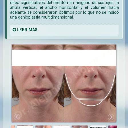
óseo significativos del mentón en ninguno de sus ejes; la
altura vertical, el ancho horizontal y el volumen hacia
adelante se consideraron óptimos por lo que no se indicó
una genioplastia multidimensional.
LEER
MÁS
#1
#2
deseados
flechas
ón en el
ón en el
mbrar, a
licados;
udos se
udos se
 avance
 avance
 avance
 avance
Aceptables altura vertical y anchura horizontal del mentón, no se planearon
Men
a flecha
ior de la
ior de la
r con la
an a los
an a los
modificaciones en estos ejes.
geniopl
s
de aume